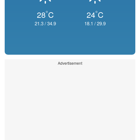
°
°
28
C
24
C
21.3
/
34.9
18.1
/
29.9
Advertisement