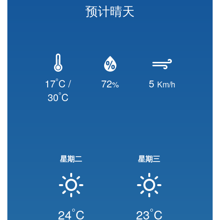
预计晴天
°
17
C /
72
5
%
Km/h
°
30
C
星期二
星期三
°
°
24
C
23
C