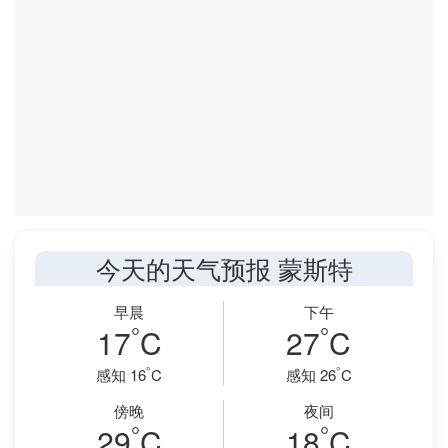
今天的天气预报 蒙斯特
早晨
下午
°
°
17
C
27
C
°
°
感知 16
C
感知 26
C
傍晚
夜间
°
°
29
C
18
C