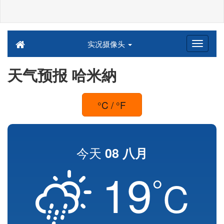
实况摄像头
天气预报 哈米納
°C / °F
今天
08 八月
19
°
C