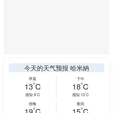
今天的天气预报 哈米納
早晨
下午
°
°
13
C
18
C
°
°
感知 9
C
感知 13
C
傍晚
夜间
°
°
19
C
15
C