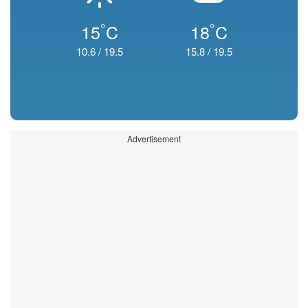
°
°
15
C
18
C
10.6
/
19.5
15.8
/
19.5
Advertisement