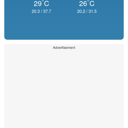
°
°
29
C
26
C
20.3
/
37.7
20.2
/
31.5
Advertisement