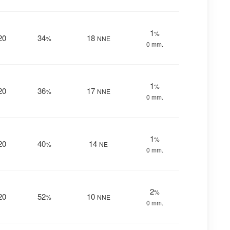
1
%
20
34
18
%
NNE
0 mm.
1
%
20
36
17
%
NNE
0 mm.
1
%
20
40
14
%
NE
0 mm.
2
%
20
52
10
%
NNE
0 mm.