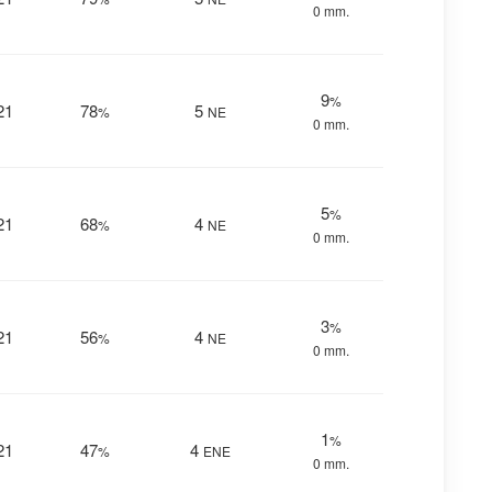
0 mm.
9
%
21
78
5
%
NE
0 mm.
5
%
21
68
4
%
NE
0 mm.
3
%
21
56
4
%
NE
0 mm.
1
%
21
47
4
%
ENE
0 mm.