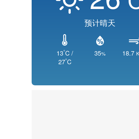
预计晴天
°
13
C /
35
18.7
%
K
°
27
C