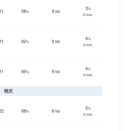
3
%
21
58
9
%
NE
0 mm.
4
%
21
62
9
%
NE
0 mm.
4
%
21
65
9
%
NE
0 mm.
明天
5
%
22
68
8
%
NE
0 mm.