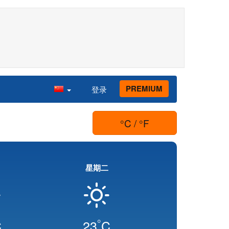
PREMIUM
登录
°C / °F
星期二
°
C
23
C