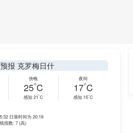
预报 克罗梅日什
傍晚
夜间
°
°
25
C
17
C
°
°
感知 21
C
感知 15
C
:32 日落时间为 20:19
指数: 7 (高)