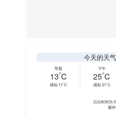
今天的天气
早晨
下午
°
°
13
C
25
C
°
°
感知 11
C
感知 21
C
日出时间为 05
紫外线