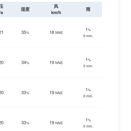
压
风
湿度
雨
Pa
km/h
1
%
21
35
18
%
NNE
0 mm.
1
%
20
34
19
%
NNE
0 mm.
1
%
20
33
19
%
NNE
0 mm.
1
%
20
33
19
%
NNE
0 mm.