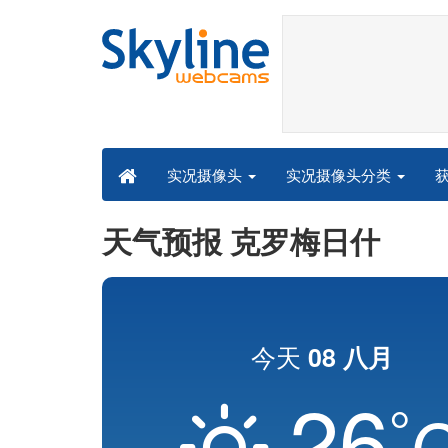
实况摄像头分类
实况摄像头
天气预报 克罗梅日什
今天
08 八月
26
°