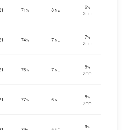
6
%
21
71
8
%
NE
0 mm.
7
%
21
74
7
%
NE
0 mm.
8
%
21
76
7
%
NE
0 mm.
8
%
21
77
6
%
NE
0 mm.
9
%
21
79
5
%
NE