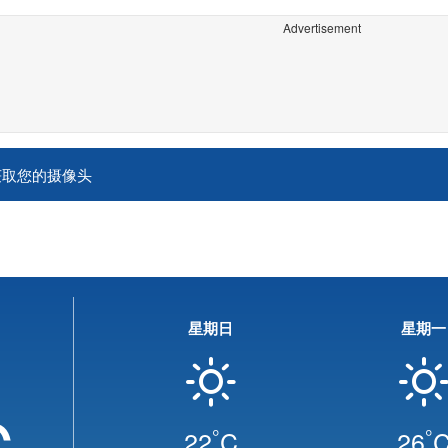
Advertisement
获取您的摄像头
星期日
星期一
C
°
°
22
C
26