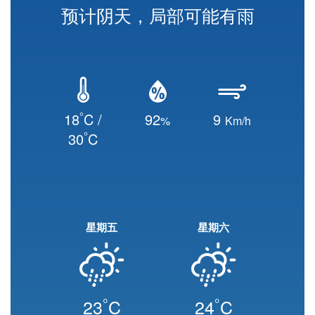
预计阴天，局部可能有雨
°
18
C /
92
9
%
Km/h
°
30
C
星期五
星期六
°
°
23
C
24
C