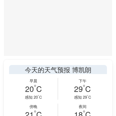
今天的天气预报 博凯朗
早晨
下午
°
°
20
C
29
C
°
°
感知 20
C
感知 29
C
傍晚
夜间
°
°
21
C
18
C