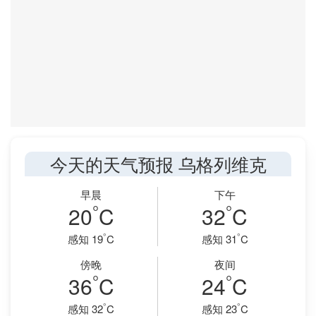
今天的天气预报 乌格列维克
早晨
下午
°
°
20
C
32
C
°
°
感知 19
C
感知 31
C
傍晚
夜间
°
°
36
C
24
C
°
°
感知 32
C
感知 23
C