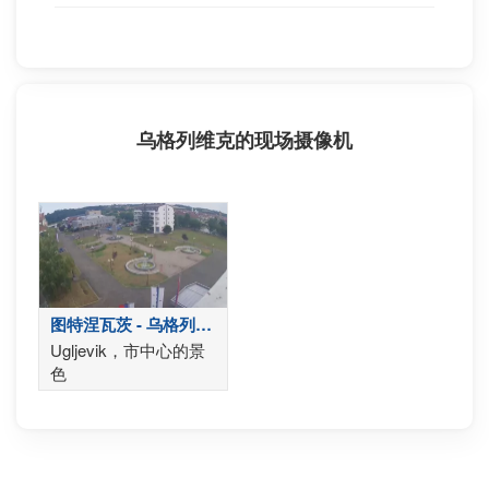
乌格列维克的现场摄像机
图特涅瓦茨 - 乌格列维
克
Ugljevik，市中心的景
色