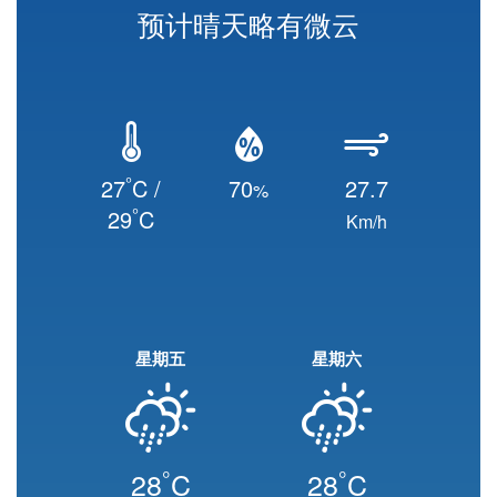
预计晴天略有微云
°
27
C /
70
27.7
%
°
29
C
Km/h
星期五
星期六
°
°
28
C
28
C