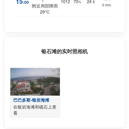
15
1012
70
24
:00
%
E
0 mm.
附近局部降雨
29°C
银石滩的实时照相机
巴巴多斯-银岩海滩
在银岩海滩和礁石上查
看