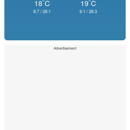
°
°
18
C
19
C
8.7
/
28.1
9.1
/
28.3
Advertisement