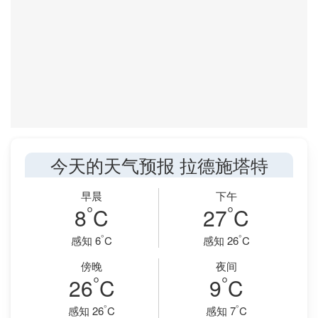
今天的天气预报 拉德施塔特
早晨
下午
°
°
8
C
27
C
°
°
感知 6
C
感知 26
C
傍晚
夜间
°
°
26
C
9
C
°
°
感知 26
C
感知 7
C