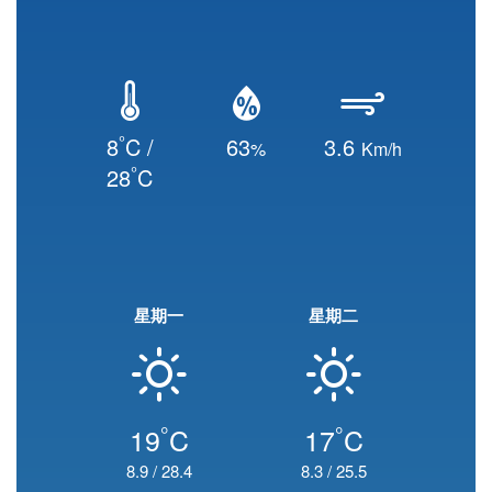
°
8
C /
63
3.6
%
Km/h
°
28
C
星期一
星期二
°
°
19
C
17
C
8.9
/
28.4
8.3
/
25.5