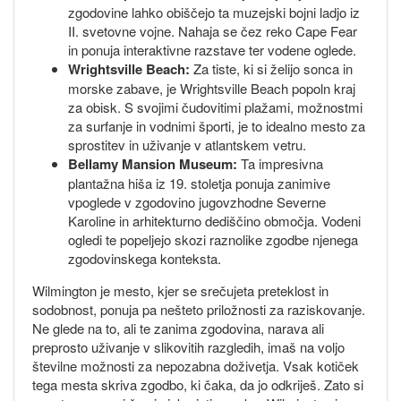
zgodovine lahko obiščejo ta muzejski bojni ladjo iz
II. svetovne vojne. Nahaja se čez reko Cape Fear
in ponuja interaktivne razstave ter vodene oglede.
Wrightsville Beach:
Za tiste, ki si želijo sonca in
morske zabave, je Wrightsville Beach popoln kraj
za obisk. S svojimi čudovitimi plažami, možnostmi
za surfanje in vodnimi športi, je to idealno mesto za
sprostitev in uživanje v atlantskem vetru.
Bellamy Mansion Museum:
Ta impresivna
plantažna hiša iz 19. stoletja ponuja zanimive
vpoglede v zgodovino jugovzhodne Severne
Karoline in arhitekturno dediščino območja. Vodeni
ogledi te popeljejo skozi raznolike zgodbe njenega
zgodovinskega konteksta.
Wilmington je mesto, kjer se srečujeta preteklost in
sodobnost, ponuja pa nešteto priložnosti za raziskovanje.
Ne glede na to, ali te zanima zgodovina, narava ali
preprosto uživanje v slikovitih razgledih, imaš na voljo
številne možnosti za nepozabna doživetja. Vsak kotiček
tega mesta skriva zgodbo, ki čaka, da jo odkriješ. Zato si