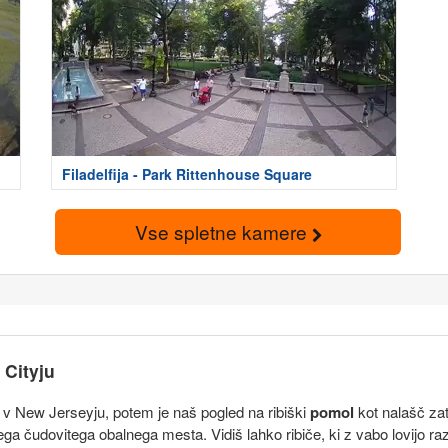
Filadelfija - Park Rittenhouse Square
Vse spletne kamere
 Cityju
a v New Jerseyju, potem je naš pogled na ribiški
pomol
kot nalašč za
ga čudovitega obalnega mesta. Vidiš lahko ribiče, ki z vabo lovijo razn