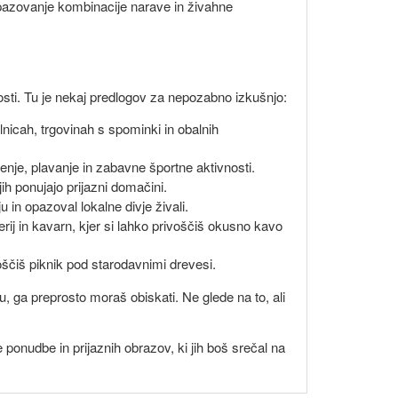
pazovanje kombinacije narave in živahne
osti. Tu je nekaj predlogov za nepozabno izkušnjo:
nicah, trgovinah s spominki in obalnih
enje, plavanje in zabavne športne aktivnosti.
jih ponujajo prijazni domačini.
 in opazoval lokalne divje živali.
rij in kavarn, kjer si lahko privoščiš okusno kavo
oščiš piknik pod starodavnimi drevesi.
, ga preprosto moraš obiskati. Ne glede na to, ali
ponudbe in prijaznih obrazov, ki jih boš srečal na