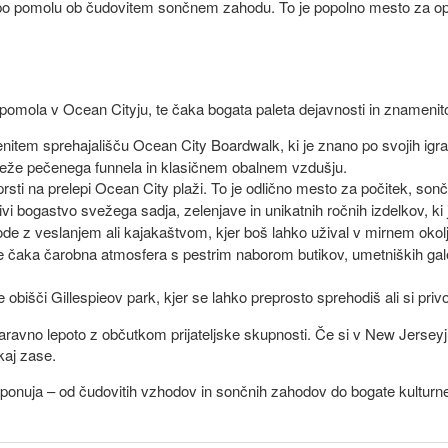
jo po pomolu ob čudovitem sončnem zahodu. To je popolno mesto za o
 pomola v Ocean Cityju, te čaka bogata paleta dejavnosti in znamenit
item sprehajališču Ocean City Boardwalk, ki je znano po svojih igral
sveže pečenega funnela in klasičnem obalnem vzdušju.
rsti na prelepi Ocean City plaži. To je odlično mesto za počitek, sonč
živi bogastvo svežega sadja, zelenjave in unikatnih ročnih izdelkov, ki 
ode z veslanjem ali kajakaštvom, kjer boš lahko užival v mirnem okolju
 te čaka čarobna atmosfera s pestrim naborom butikov, umetniških gale
obišči Gillespieov park, kjer se lahko preprosto sprehodiš ali si priv
aravno lepoto z občutkom prijateljske skupnosti. Če si v New Jerseyju
ekaj zase.
a ponuja – od čudovitih vzhodov in sončnih zahodov do bogate kulturne 