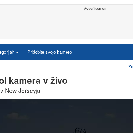
Advertisement
egorijah
Pridobite svojo kamero
Zd
ol kamera v živo
 v New Jerseyju