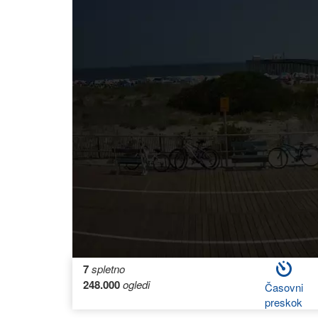
7
spletno
248.000
ogledi
Časovni
preskok