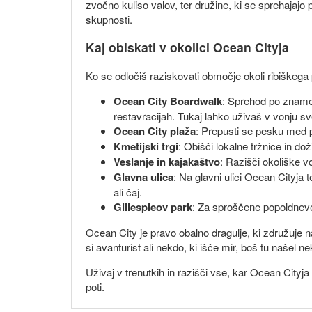
zvočno kuliso valov, ter družine, ki se sprehaja
skupnosti.
Kaj obiskati v okolici Ocean Cityja
Ko se odločiš raziskovati območje okoli ribiškega
Ocean City Boardwalk
: Sprehod po znamen
restavracijah. Tukaj lahko uživaš v vonju 
Ocean City plaža
: Prepusti se pesku med p
Kmetijski trgi
: Obišči lokalne tržnice in do
Veslanje in kajakaštvo
: Razišči okoliške v
Glavna ulica
: Na glavni ulici Ocean Cityja
ali čaj.
Gillespieov park
: Za sproščene popoldneve 
Ocean City je pravo obalno dragulje, ki združuje n
si avanturist ali nekdo, ki išče mir, boš tu našel n
Uživaj v trenutkih in razišči vse, kar Ocean Cityj
poti.