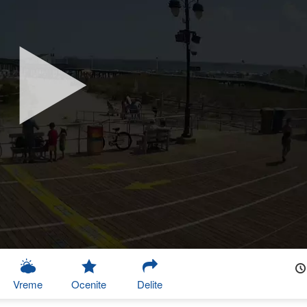
Vreme
Ocenite
Delite