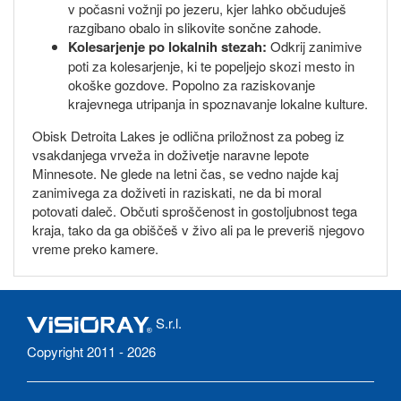
v počasni vožnji po jezeru, kjer lahko občuduješ
razgibano obalo in slikovite sončne zahode.
Kolesarjenje po lokalnih stezah:
Odkrij zanimive
poti za kolesarjenje, ki te popeljejo skozi mesto in
okoške gozdove. Popolno za raziskovanje
krajevnega utripanja in spoznavanje lokalne kulture.
Obisk Detroita Lakes je odlična priložnost za pobeg iz
vsakdanjega vrveža in doživetje naravne lepote
Minnesote. Ne glede na letni čas, se vedno najde kaj
zanimivega za doživeti in raziskati, ne da bi moral
potovati daleč. Občuti sproščenost in gostoljubnost tega
kraja, tako da ga obiščeš v živo ali pa le preveriš njegovo
vreme preko kamere.
S.r.l.
Copyright 2011 - 2026