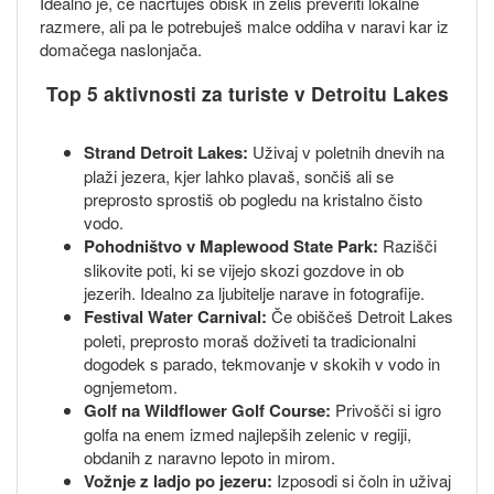
Idealno je, če načrtuješ obisk in želiš preveriti lokalne
razmere, ali pa le potrebuješ malce oddiha v naravi kar iz
domačega naslonjača.
Top 5 aktivnosti za turiste v Detroitu Lakes
Strand Detroit Lakes:
Uživaj v poletnih dnevih na
plaži jezera, kjer lahko plavaš, sončiš ali se
preprosto sprostiš ob pogledu na kristalno čisto
vodo.
Pohodništvo v Maplewood State Park:
Razišči
slikovite poti, ki se vijejo skozi gozdove in ob
jezerih. Idealno za ljubitelje narave in fotografije.
Festival Water Carnival:
Če obiščeš Detroit Lakes
poleti, preprosto moraš doživeti ta tradicionalni
dogodek s parado, tekmovanje v skokih v vodo in
ognjemetom.
Golf na Wildflower Golf Course:
Privošči si igro
golfa na enem izmed najlepših zelenic v regiji,
obdanih z naravno lepoto in mirom.
Vožnje z ladjo po jezeru:
Izposodi si čoln in uživaj