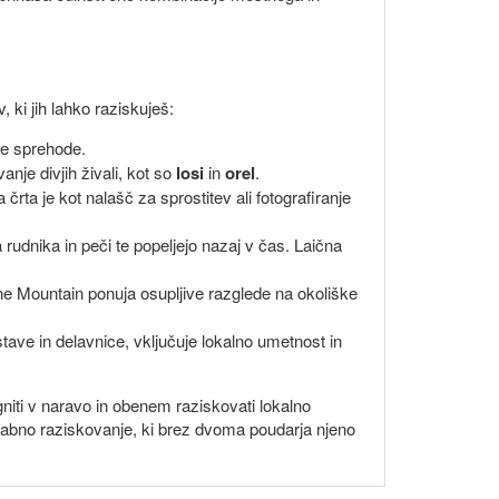
, ki jih lahko raziskuješ:
ene sprehode.
je divjih živali, kot so
losi
in
orel
.
 črta je kot nalašč za sprostitev ali fotografiranje
 rudnika in peči te popeljejo nazaj v čas. Laična
ne Mountain ponuja osupljive razglede na okoliške
tave in delavnice, vključuje lokalno umetnost in
egniti v naravo in obenem raziskovati lokalno
ozabno raziskovanje, ki brez dvoma poudarja njeno