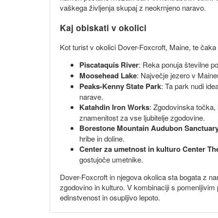
vaškega življenja skupaj z neokrnjeno naravo.
Kaj obiskati v okolici
Kot turist v okolici Dover-Foxcroft, Maine, te čaka 
Piscataquis River
: Reka ponuja številne po
Moosehead Lake
: Največje jezero v Maine
Peaks-Kenny State Park
: Ta park nudi ide
narave.
Katahdin Iron Works
: Zgodovinska točka, k
znamenitost za vse ljubitelje zgodovine.
Borestone Mountain Audubon Sanctuar
hribe in doline.
Center za umetnost in kulturo Center Th
gostujoče umetnike.
Dover-Foxcroft in njegova okolica sta bogata z nara
zgodovino in kulturo. V kombinaciji s pomenljivim
edinstvenost in osupljivo lepoto.