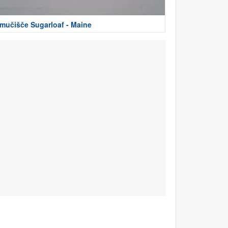
mučišče Sugarloaf - Maine