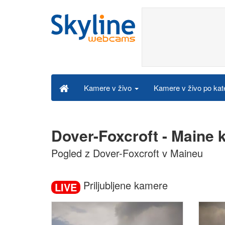
Kamere v živo po kat
Kamere v živo
Dover-Foxcroft - Maine 
Pogled z Dover-Foxcroft v Maineu
Priljubljene kamere
LIVE