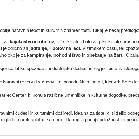
obilje naravnih lepot in kulturnih znamenitosti. Tukaj je nekaj predlogov
ti za
kajakaštvo
in
ribolov
, ter slikovite obale za piknike ali sprošč
u je odlično za
jadranje
,
ribolov na ledu
v zimskem času, ter opazovan
alno okolje za
kampiranje
,
pohodništvo
in
opekanje na žaru
. Obalna
jer se lahko spoznaš z industrijsko dediščino regije - ostanki starega
y
: Naravni rezervat s čudovitimi pohodniškimi potmi, kjer vrh Boresto
eatre
: Center, ki ponuja različne umetniške in kulturne dogodke, preds
vnimi čudesi in kulturnimi doživetji, idealna za tiste, ki si želijo pob
 pogledom prek spletne kamere, ti ta regija ponuja priložnost za nep