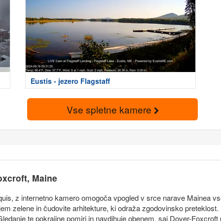
Eustis - jezero Flagstaff
Vse spletne kamere
xcroft, Maine
aquis, z internetno kamero omogoča vpogled v srce narave Mainea vse
jem zelene in čudovite arhitekture, ki odraža zgodovinsko preteklost. 
Gledanje te pokrajine pomiri in navdihuje obenem, saj Dover-Foxcrof