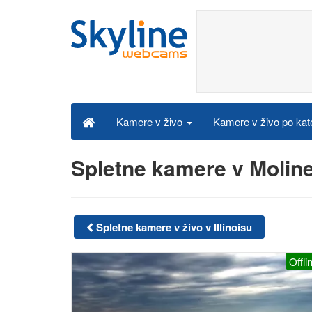
Kamere v živo po kat
Kamere v živo
Spletne kamere v Molin
Spletne kamere v živo v Illinoisu
Offli