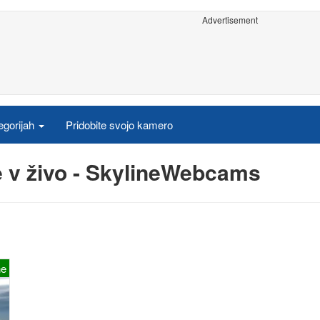
Advertisement
egorijah
Pridobite svojo kamero
e v živo - SkylineWebcams
ne