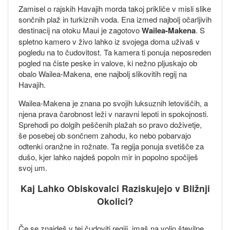
Zamisel o rajskih Havajih morda takoj prikliče v misli slike
sončnih plaž in turkiznih voda. Ena izmed najbolj očarljivih
destinacij na otoku Maui je zagotovo
Wailea-Makena
. S
spletno kamero v živo lahko iz svojega doma uživaš v
pogledu na to čudovitost. Ta kamera ti ponuja neposreden
pogled na čiste peske in valove, ki nežno pljuskajo ob
obalo Wailea-Makena, ene najbolj slikovitih regij na
Havajih.
Wailea-Makena je znana po svojih luksuznih letoviščih, a
njena prava čarobnost leži v naravni lepoti in spokojnosti.
Sprehodi po dolgih peščenih plažah so pravo doživetje,
še posebej ob sončnem zahodu, ko nebo pobarvajo
odtenki oranžne in rožnate. Ta regija ponuja svetišče za
dušo, kjer lahko najdeš popoln mir in popolno spočiješ
svoj um.
Kaj Lahko Obiskovalci Raziskujejo v Bližnji
Okolici?
Če se znajdeš v tej čudoviti regiji, imaš na voljo številne