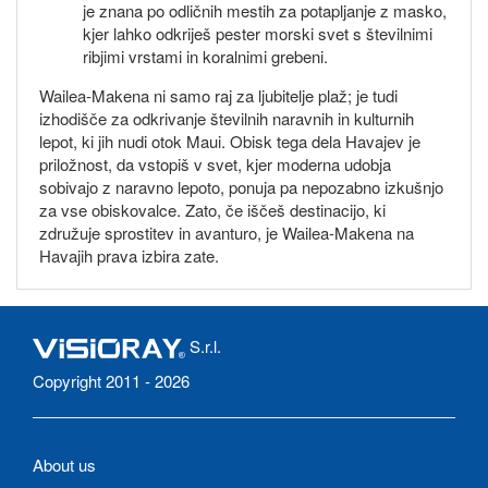
je znana po odličnih mestih za potapljanje z masko,
kjer lahko odkriješ pester morski svet s številnimi
ribjimi vrstami in koralnimi grebeni.
Wailea-Makena ni samo raj za ljubitelje plaž; je tudi
izhodišče za odkrivanje številnih naravnih in kulturnih
lepot, ki jih nudi otok Maui. Obisk tega dela Havajev je
priložnost, da vstopiš v svet, kjer moderna udobja
sobivajo z naravno lepoto, ponuja pa nepozabno izkušnjo
za vse obiskovalce. Zato, če iščeš destinacijo, ki
združuje sprostitev in avanturo, je Wailea-Makena na
Havajih prava izbira zate.
S.r.l.
Copyright 2011 - 2026
About us