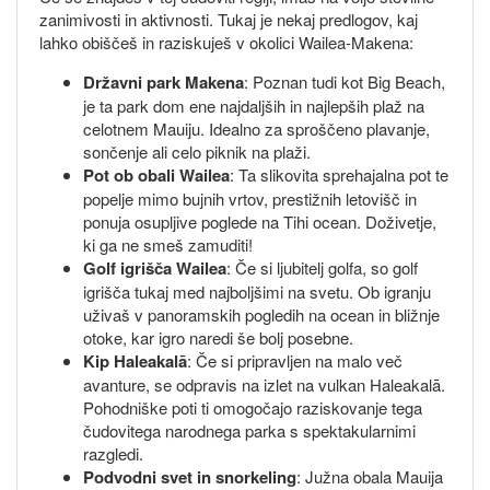
zanimivosti in aktivnosti. Tukaj je nekaj predlogov, kaj
lahko obiščeš in raziskuješ v okolici Wailea-Makena:
Državni park Makena
: Poznan tudi kot Big Beach,
je ta park dom ene najdaljših in najlepših plaž na
celotnem Mauiju. Idealno za sproščeno plavanje,
sončenje ali celo piknik na plaži.
Pot ob obali Wailea
: Ta slikovita sprehajalna pot te
popelje mimo bujnih vrtov, prestižnih letovišč in
ponuja osupljive poglede na Tihi ocean. Doživetje,
ki ga ne smeš zamuditi!
Golf igrišča Wailea
: Če si ljubitelj golfa, so golf
igrišča tukaj med najboljšimi na svetu. Ob igranju
uživaš v panoramskih pogledih na ocean in bližnje
otoke, kar igro naredi še bolj posebne.
Kip Haleakalā
: Če si pripravljen na malo več
avanture, se odpravis na izlet na vulkan Haleakalā.
Pohodniške poti ti omogočajo raziskovanje tega
čudovitega narodnega parka s spektakularnimi
razgledi.
Podvodni svet in snorkeling
: Južna obala Mauija