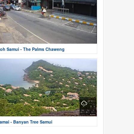
oh Samui - The Palms Chaweng
amai - Banyan Tree Samui