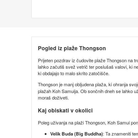
Pogled iz plaže Thongson
Prijeten pozdrav iz čudovite plaže Thongson na t
lahko začutiš svež vetrič ter poslušaš valovi, ki
ki obdajajo to malo skrito zatočišče.
Thongson je manj obljudena plaža, ki ohranja svo
plažah Koh Samuija. Ob sončnih dneh se lahko uži
moraš doživeti.
Kaj obiskati v okolici
Poleg uživanja na plaži Thongson, Koh Samui ponuja 
Velik Buda (Big Buddha)
: Ta znameniti te