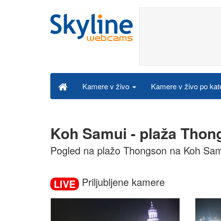
Kamere v živo po kat
Kamere v živo
Koh Samui - plaža Thon
Pogled na plažo Thongson na Koh Sam
Priljubljene kamere
LIVE