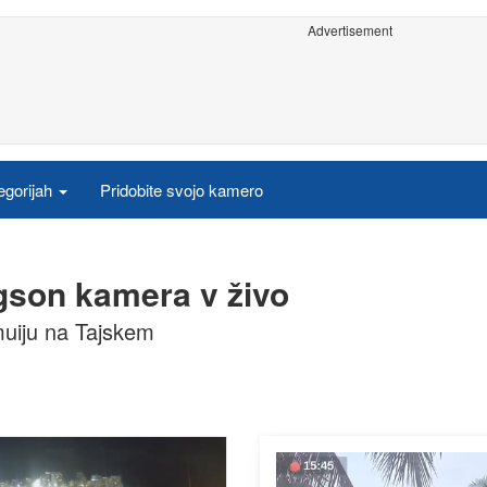
Advertisement
egorijah
Pridobite svojo kamero
gson kamera v živo
uiju na Tajskem