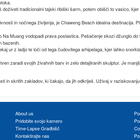
otoka.
iš doživeti tradicionalni tajski ribiški šarm, potem obišči to vasico, kj
ktivnosti in nočnega življenja, je Chaweng Beach idealna destinacija. Pl
 so Na Muang vodopadi prava poslastica. Pešačenje skozi džunglo do te
h bazenih.
kaj ur z ladjo te loči od tega čudovitega arhipelaga, kjer lahko snorkl
stven zaradi svojih živahnih barv in zelo detajliranih skulptur. Je manjš
ti in skritih zakladov, ki čakajo, da jih odkriješ. Uživaj v raziskovanj
About us
Po
Pridobite svojo kamero
Po
Time-Lapse Gradbišč
Co
Kontaktirajte nas
Po