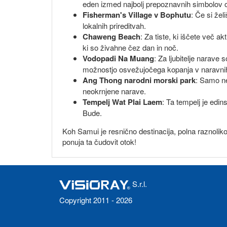
eden izmed najbolj prepoznavnih simbolov 
Fisherman's Village v Bophutu
: Če si žel
lokalnih prireditvah.
Chaweng Beach
: Za tiste, ki iščete več a
ki so živahne čez dan in noč.
Vodopadi Na Muang
: Za ljubitelje narave
možnostjo osvežujočega kopanja v naravni
Ang Thong narodni morski park
: Samo ne
neokrnjene narave.
Tempelj Wat Plai Laem
: Ta tempelj je edin
Bude.
Koh Samui je resnično destinacija, polna raznolikos
ponuja ta čudovit otok!
S.r.l.
Copyright 2011 - 2026