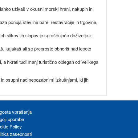
er lahko uživaš v okusni morski hrani, nakupih in
aža ponuja številne bare, restavracije in trgovine,
h slikovitih slapov je sproščujoče doživetje z
aš, kajakaš ali se preprosto obnoriš nad lepoto
i, a hkrati tudi manj turistično oblegan od Velikega
u in osupni nad nepozabnimi izkušnjami, ki jih
gosta vprašanja
goji uporabe
okie Policy
litika zasebnosti