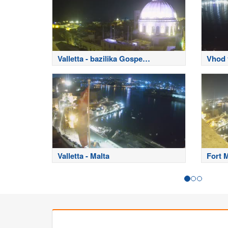
Valletta - bazilika Gospe
Vhod 
Karmelske
Valletta - Malta
Fort 