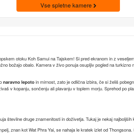
Vse spletne kamere
ropskem otoku Koh Samui na Tajskem! Si pred ekranom in z veseljem t
 nežno božajo obalo. Kamera v živo ponuja osupljiv pogled na turkizno
jo
naravno lepoto
in mirnost, zato je odlična izbira, če si želiš pobegn
vaš v kopanju, sončenju ali plavanju v toplem morju. Sprehod po pla
številne druge znamenitosti in doživetja. Tukaj je nekaj najboljših kra
mpelj, znan kot Wat Phra Yai, se nahaja le kratek izlet od Thongsona