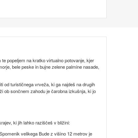
e popeljem na kratko virtualno potovanje, kjer
 morje, bele peske in bujne zelene palmine nasade,
iti od turističnega vrveža, ki ga najdeš na drugih
ži ob sončnem zahodu je čarobna izkušnja, ki jo
jev, ki jih lahko raziščeš v bližini:
. Spomenik velikega Bude z višino 12 metrov je