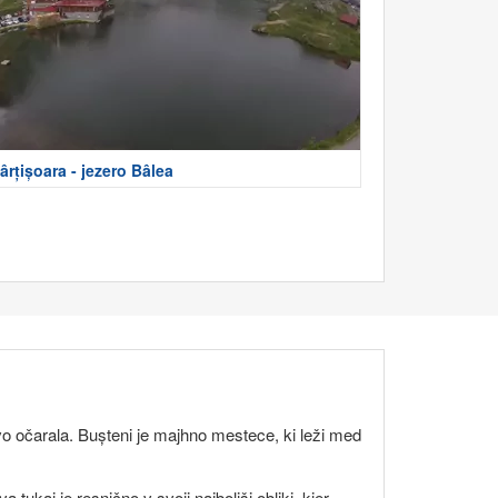
ârțișoara - jezero Bâlea
o očarala. Bușteni je majhno mestece, ki leži med
ukaj je resnično v svoji najboljši obliki, kjer