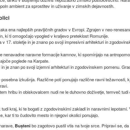
poln ambient za sprostitev in uživanje v zimskih dejavnostih.
lici
 čaka ena najlepših pravljičnih gradov v Evropi. Zgrajen v neo-renesan
in, ki ti omogočajo vpogled v kraljevo preteklost Romunije.
 v 17. stoletje in je znano po svoji impresivni arhitekturi in zgodovin
š te nenavadne naravne formacije kamnov, ki spominjajo na antropomo
jemajoče poglede na Karpate.
u in je znan po svoji izjemni arhitekturi in zgodovinskem pomenu. Gra
 posebna izkušnja. Različne poti ponujajo različne ravni težavnosti, kj
ravi.
item hribu in obiskovalcem nudi ne le duhovno doživetje, temveč tudi
tudi kraj, ki te bogati z zgodovinskimi zakladi in naravnimi lepotami
, kar ti to čudovito mesto in njegovi okolici ponujajo.
i narave,
Bușteni
bo zagotovo pustil vtis na tvoje srce. Pripravi se, da