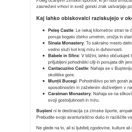
zasneženi vrhovi in svež gorski zrak ustvarjajo po
Kaj lahko obiskovalci raziskujejo v oko
Peleș Castle
: Le nekaj kilometrov stran te
ponuja bogato zbirko umetnin, orožja in star
Sinaia Monastery
: To sakralno mesto datira
vedno služi kot kraj miru in duhovnosti.
Babele in Sfinx
: V bližini, lahko občuduje
priljubljeni pohodniški cilji in ponujata dih 
Cantacuzino Castle
: Nahaja se v Buștenij
okoliške gore.
Munții Bucegi
: Pohodništvo po teh gorah je
sposobnostim in zaželenim doživetjem v na
Caraiman Monastery
: Nahaja se na slikov
svoji gostoljubnosti in miru.
Bușteni
ni le destinacija za zimske športe, ampak 
Prebudite svojo avanturistično dušo in raziščite vse
Ne glede na to, ali si ljubitelj zgodovine, kulture al