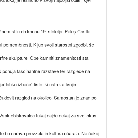
čnem stilu ob koncu 19. stoletja, Peleș Castle
ski pomembnosti. Kljub svoji starostni zgodbi, še
rfne skulpture. Obe kamniti znamenitosti sta
d ponuja fascinantne razstave ter razglede na
er lahko izbereš tisto, ki ustreza tvojim
 čudovit razgled na okolico. Samostan je znan po
. Vsak obiskovalec tukaj najde nekaj za svoj okus.
 te bo narava prevzela in kultura očarala. Ne čakaj