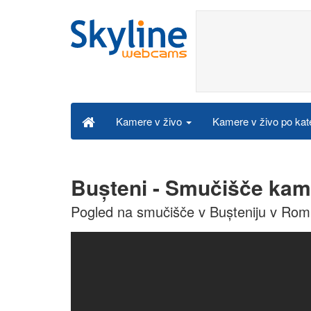
Kamere v živo po kat
Kamere v živo
Bușteni - Smučišče kam
Pogled na smučišče v Bușteniju v Romu