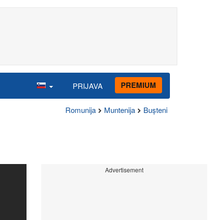
PREMIUM
PRIJAVA
Romunija
Muntenija
Bușteni
Advertisement