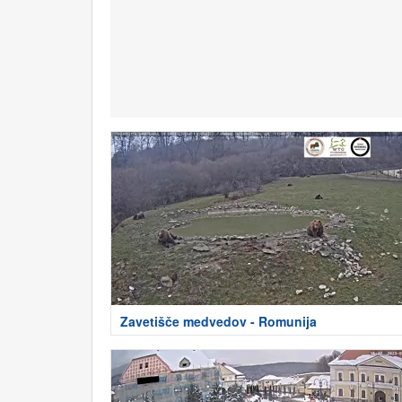
Zavetišče medvedov - Romunija