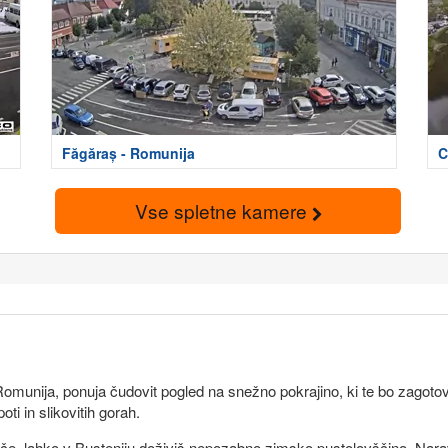
Făgăraș - Romunija
C
Vse spletne kamere
omunija, ponuja čudovit pogled na snežno pokrajino, ki te bo zagotov
oti in slikovitih gorah.
šče, lahko v Bușteniju doživiš nepozabno zimsko pustolovščino. Narava t