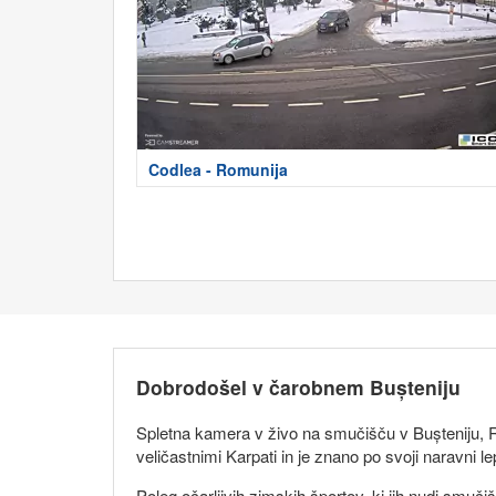
Codlea - Romunija
Dobrodošel v čarobnem Bușteniju
Spletna kamera v živo na smučišču v Bușteniju, R
veličastnimi Karpati in je znano po svoji naravni lep
Poleg očarljivih zimskih športov, ki jih nudi smuči