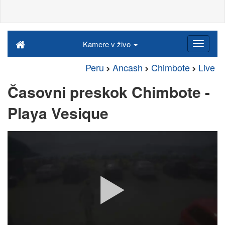
Kamere v živo
Peru
Ancash
Chimbote
Live
Časovni preskok Chimbote -
Playa Vesique