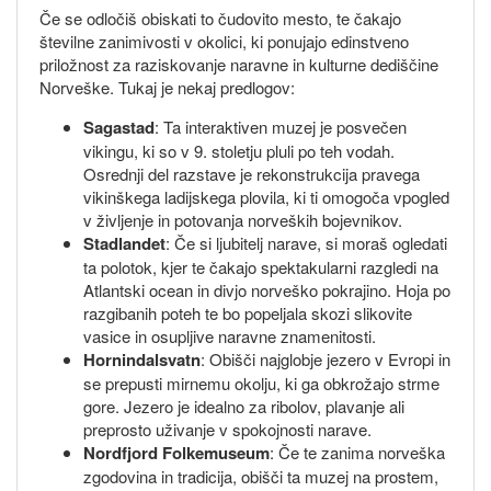
Če se odločiš obiskati to čudovito mesto, te čakajo
številne zanimivosti v okolici, ki ponujajo edinstveno
priložnost za raziskovanje naravne in kulturne dediščine
Norveške. Tukaj je nekaj predlogov:
Sagastad
: Ta interaktiven muzej je posvečen
vikingu, ki so v 9. stoletju pluli po teh vodah.
Osrednji del razstave je rekonstrukcija pravega
vikinškega ladijskega plovila, ki ti omogoča vpogled
v življenje in potovanja norveških bojevnikov.
Stadlandet
: Če si ljubitelj narave, si moraš ogledati
ta polotok, kjer te čakajo spektakularni razgledi na
Atlantski ocean in divjo norveško pokrajino. Hoja po
razgibanih poteh te bo popeljala skozi slikovite
vasice in osupljive naravne znamenitosti.
Hornindalsvatn
: Obišči najglobje jezero v Evropi in
se prepusti mirnemu okolju, ki ga obkrožajo strme
gore. Jezero je idealno za ribolov, plavanje ali
preprosto uživanje v spokojnosti narave.
Nordfjord Folkemuseum
: Če te zanima norveška
zgodovina in tradicija, obišči ta muzej na prostem,