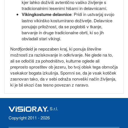
kjer lahko doživiš avtentično vaško življenje s
tradicionalnimi lesenimi hišami in delavnicami.
Vikingkostume delavnice
: Pridi in ustvarjaj svojo
lastno vikinško kostumirano doživetje. Delavnice
ponujajo priložnost, da se poglobiš v tkanje,
barvanje in druge tradicionalne obrti, ki so jih
obvladali stari vikingi.
Nordfjordeid je nepozaben kraj, ki ponuja številne
možnosti za raziskovanje in odkrivanje. Ne glede na to,
ali se odločiš za pohodništvo, kulturne oglede ali
preprosto sprostitev ob jezeru, bo tvoj obisk tega območja
vsekakor bogata izkušnja. Spomni se, da je vsak kotiček
zasnovan tako, da v sebi odraža norveški način življenja,
ki je bil skozi čas tesno povezan z naravo.
S.r.l.
Copyright 2011 - 2026