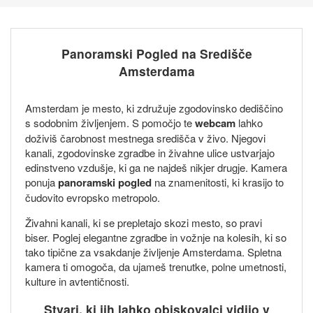
Panoramski Pogled na Središče
Amsterdama
Amsterdam je mesto, ki združuje zgodovinsko dediščino
s sodobnim življenjem. S pomočjo te
webcam
lahko
doživiš čarobnost mestnega središča v živo. Njegovi
kanali, zgodovinske zgradbe in živahne ulice ustvarjajo
edinstveno vzdušje, ki ga ne najdeš nikjer drugje. Kamera
ponuja
panoramski pogled
na znamenitosti, ki krasijo to
čudovito evropsko metropolo.
Živahni kanali, ki se prepletajo skozi mesto, so pravi
biser. Poglej elegantne zgradbe in vožnje na kolesih, ki so
tako tipične za vsakdanje življenje Amsterdama. Spletna
kamera ti omogoča, da ujameš trenutke, polne umetnosti,
kulture in avtentičnosti.
Stvari, ki jih lahko obiskovalci vidijo v