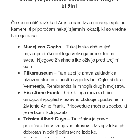
bližini
Če se odločiš raziskati Amsterdam izven dosega spletne
kamere, ti priporočam nekaj izjemnih lokacij, ki so vredne
tvojega časa:
Muzej van Gogha
– Tukaj lahko občuduješ
največjo zbirko del tega velikega umetnika na
svetu. Njegove živahne slike oživijo pred tvojimi
očmi.
Rijksmuseum
– Ta muzej je prava zakladnica
nizozemske umetnosti in zgodovine. Oglej si dela
Vermeerja, Rembrandta in mnogih drugih mojstrov.
Hiša Anne Frank
– Obisk tega muzeja ti bo
omogočil vpogled v težavno obdobje zgodovine in
življenje Anne Frank. Pripoveduje močno zgodbo, ki
je ne boš nikoli pozabil.
Tržnica Albert Cuyp
– Ta tržnica je pravo
prizorišče barv, vonjev in okusov. Uživaj v lokalnih
dobrotah in odkrij edinstvene izdelke.