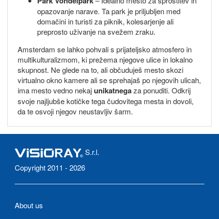
Park Vondelpark
– Idealno mesto za sprostitev in
opazovanje narave. Ta park je priljubljen med
domačini in turisti za piknik, kolesarjenje ali
preprosto uživanje na svežem zraku.
Amsterdam se lahko pohvali s prijateljsko atmosfero in
multikulturalizmom, ki prežema njegove ulice in lokalno
skupnost. Ne glede na to, ali občuduješ mesto skozi
virtualno okno kamere ali se sprehajaš po njegovih ulicah,
ima mesto vedno nekaj
unikatnega
za ponuditi. Odkrij
svoje najljubše kotičke tega čudovitega mesta in dovoli,
da te osvoji njegov neustavljiv šarm.
S.r.l.
Copyright 2011 - 2026
About us