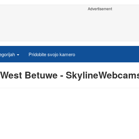
Advertisement
egorijah
Pridobite svojo kamero
v West Betuwe - SkylineWebcam