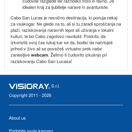
čudovite razglede ter raznoliko floro in favno. Je
idealen kraj za ljubitelje narave in avanturiste.
Cabo San Lucas je resnično destinacija, ki ponuja nekaj
za vsakogar. Ne glede na to, ali si tu zaradi sproščanja na
plaži, raziskovanja naravnih lepot ali uživanja v lokalni
kulturi, te bo Cabo zagotovo navdušil. Poskrbi, da
izkoristiš svoj čas tukaj kar se da, bodisi da načrtuješ
prihod v živo ali se povežeš virtualno prek naše
zanesljive
webcam
. Želimo ti čudovito izkušnjo pri
raziskovanju Cabo San Lucasa!
S.r.l.
Copyright 2011 - 2026
About us
Pridobite svojo kamero