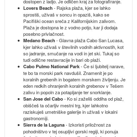
dostopen z ladjo. Je odličen kraj za fotografiranje.
Lovers Beach
- Rajska plaža, kjer se lahko
sprostiš, uživaš v soncu in opaziš, kako se
Pacifiški ocean sreča z Kalifornijskim zalivom.
Plaža je dostopna le z vodno potjo, kar ji dodaja
posebno privlačnost.
Medano Beach
- Glavna plaža Cabo San Lucasa,
kjer lahko uživaš v številnih vodnih aktivnostih, kot
so jadranje, smučanje na vodi in jet ski. Tukaj so
tudi odlične restavracije in bari ob plaži.
Cabo Pulmo National Park
- Če si ljubitelj narave,
te bo ta morski park navdušil. Znamenit je po
koralnih grebenih in bogatem morskem življenju. Je
eden redkih ohranjenih koralnih grebenov v Tešem
zalivu in popoln za potapljanje ter snorklanje.
San Jose del Cabo
- Ko si zaželiš oddiha od plaž,
obiščeš ta očarljiv mestni trg, kjer lahkotno
raziskuješ umetniške galerije in uživaš v lokalni
gastronomiji.
Sierra de la Laguna
- Izkoristi priložnost za
pohodništvo v tej osupljivi gorski regiji, ki ponuja