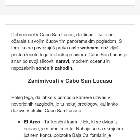
Dobrodošel v Cabo San Lucas, destinaciji, ki te bo
očarala s svojim čudovitim panoramskim pogledom. S
tem, ko se povezuješ preko naše
webcam
, doživljaš
pristno lepoto tega mehiškega bisera. Cabo San Lucas je
znan po svoji slikoviti
naravi
, modrem oceanu in
nepozabnih
sončnih zahodih
.
Zanimivosti v Cabo San Lucasu
Poleg tega, da lahko s pomočjo kamere uživaš v
neverjetnih razgledih, je tu nekaj predlogov, kaj lahko
doživiš v okolici Cabo San Lucasa:
El Arco
- Ta ikonični kamniti lok, ki se dviga iz
oceana, je simbol mesta. Nahaja se na skrajnem
južnem koncu polotoka Baja California in je