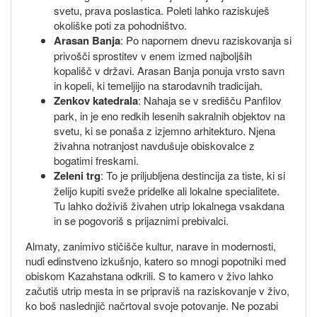
svetu, prava poslastica. Poleti lahko raziskuješ
okoliške poti za pohodništvo.
Arasan Banja
: Po napornem dnevu raziskovanja si
privošči sprostitev v enem izmed najboljših
kopališč v državi. Arasan Banja ponuja vrsto savn
in kopeli, ki temeljijo na starodavnih tradicijah.
Zenkov katedrala
: Nahaja se v središču Panfilov
park, in je eno redkih lesenih sakralnih objektov na
svetu, ki se ponaša z izjemno arhitekturo. Njena
živahna notranjost navdušuje obiskovalce z
bogatimi freskami.
Zeleni trg
: To je priljubljena destincija za tiste, ki si
želijo kupiti sveže pridelke ali lokalne specialitete.
Tu lahko doživiš živahen utrip lokalnega vsakdana
in se pogovoriš s prijaznimi prebivalci.
Almaty, zanimivo stičišče kultur, narave in modernosti,
nudi edinstveno izkušnjo, katero so mnogi popotniki med
obiskom Kazahstana odkrili. S to kamero v živo lahko
začutiš utrip mesta in se pripraviš na raziskovanje v živo,
ko boš naslednjič načrtoval svoje potovanje. Ne pozabi