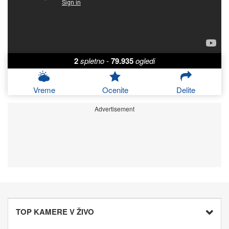
2
spletno
-
79.935
ogledi
Vreme
Ocenite
Delite
Advertisement
TOP KAMERE V ŽIVO