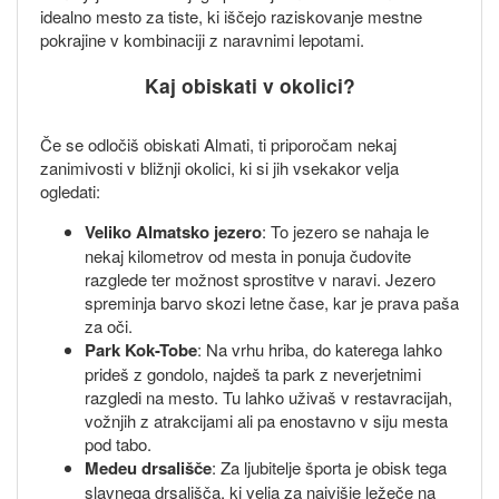
idealno mesto za tiste, ki iščejo raziskovanje mestne
pokrajine v kombinaciji z naravnimi lepotami.
Kaj obiskati v okolici?
Če se odločiš obiskati Almati, ti priporočam nekaj
zanimivosti v bližnji okolici, ki si jih vsekakor velja
ogledati:
Veliko Almatsko jezero
: To jezero se nahaja le
nekaj kilometrov od mesta in ponuja čudovite
razglede ter možnost sprostitve v naravi. Jezero
spreminja barvo skozi letne čase, kar je prava paša
za oči.
Park Kok-Tobe
: Na vrhu hriba, do katerega lahko
prideš z gondolo, najdeš ta park z neverjetnimi
razgledi na mesto. Tu lahko uživaš v restavracijah,
vožnjih z atrakcijami ali pa enostavno v siju mesta
pod tabo.
Medeu drsališče
: Za ljubitelje športa je obisk tega
slavnega drsališča, ki velja za najvišje ležeče na