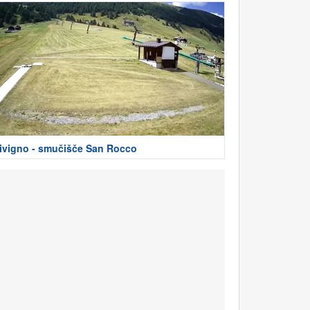
ivigno - smučišče San Rocco