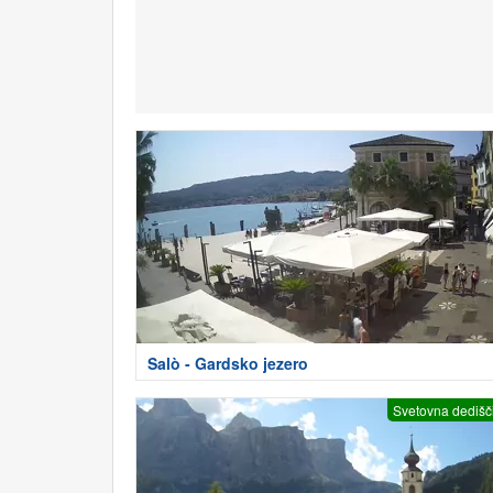
Salò - Gardsko jezero
Svetovna dedišč