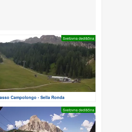
Svetovna dediščina
asso Campolongo - Sella Ronda
Svetovna dediščina