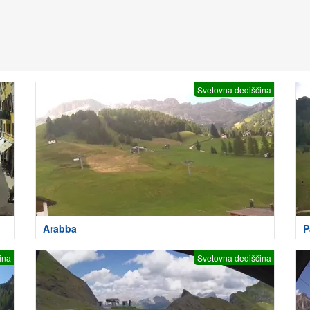
Svetovna dediščina
Arabba
P
ina
Svetovna dediščina