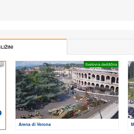
IŽINI
Svetovna dediščina
Arena di Verona
M