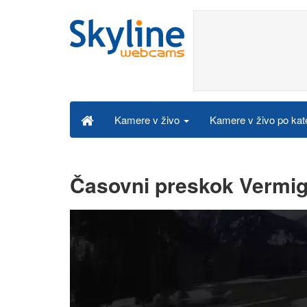
Kamere v živo po kat
Kamere v živo
Časovni preskok Vermig