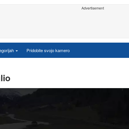
Advertisement
egorijah
Pridobite svojo kamero
lio