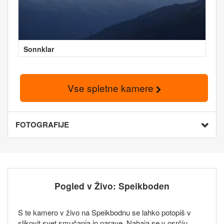
Sonnklar
Vse spletne kamere
FOTOGRAFIJE
Pogled v Živo: Speikboden
S te kamero v živo na Speikbodnu se lahko potopiš v
slikovit svet smučanja in narave. Nahaja se v osrčju