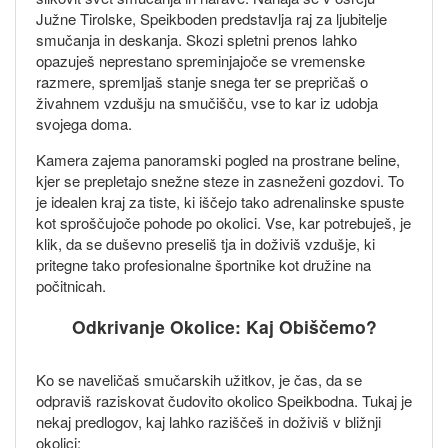
Južne Tirolske, Speikboden predstavlja raj za ljubitelje
smučanja in deskanja. Skozi spletni prenos lahko
opazuješ neprestano spreminjajoče se vremenske
razmere, spremljaš stanje snega ter se prepričaš o
živahnem vzdušju na smučišču, vse to kar iz udobja
svojega doma.
Kamera zajema panoramski pogled na prostrane beline,
kjer se prepletajo snežne steze in zasneženi gozdovi. To
je idealen kraj za tiste, ki iščejo tako adrenalinske spuste
kot sproščujoče pohode po okolici. Vse, kar potrebuješ, je
klik, da se duševno preseliš tja in doživiš vzdušje, ki
pritegne tako profesionalne športnike kot družine na
počitnicah.
Odkrivanje Okolice: Kaj Obiščemo?
Ko se naveličaš smučarskih užitkov, je čas, da se
odpraviš raziskovat čudovito okolico Speikbodna. Tukaj je
nekaj predlogov, kaj lahko raziščeš in doživiš v bližnji
okolici: