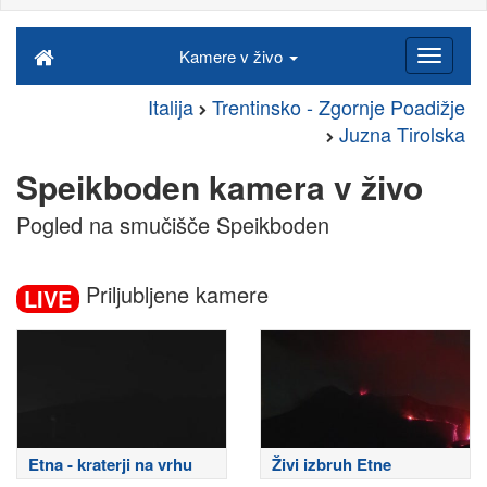
Kamere v živo
Italija
Trentinsko - Zgornje Poadižje
Juzna Tirolska
Speikboden kamera v živo
Pogled na smučišče Speikboden
Priljubljene kamere
LIVE
Etna - kraterji na vrhu
Živi izbruh Etne