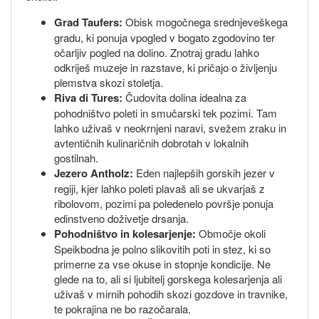
Grad Taufers:
Obisk mogočnega srednjeveškega
gradu, ki ponuja vpogled v bogato zgodovino ter
očarljiv pogled na dolino. Znotraj gradu lahko
odkriješ muzeje in razstave, ki pričajo o življenju
plemstva skozi stoletja.
Riva di Tures:
Čudovita dolina idealna za
pohodništvo poleti in smučarski tek pozimi. Tam
lahko uživaš v neokrnjeni naravi, svežem zraku in
avtentičnih kulinaričnih dobrotah v lokalnih
gostilnah.
Jezero Antholz:
Eden najlepših gorskih jezer v
regiji, kjer lahko poleti plavaš ali se ukvarjaš z
ribolovom, pozimi pa poledenelo površje ponuja
edinstveno doživetje drsanja.
Pohodništvo in kolesarjenje:
Območje okoli
Speikbodna je polno slikovitih poti in stez, ki so
primerne za vse okuse in stopnje kondicije. Ne
glede na to, ali si ljubitelj gorskega kolesarjenja ali
uživaš v mirnih pohodih skozi gozdove in travnike,
te pokrajina ne bo razočarala.