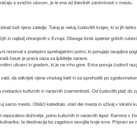
vračajo s svežim ulovom, je le ena od številnih zanimivosti v mestu.
kati tudi njeno zaledje. Tukaj je nekaj čudovitih krajev, ki si jih lahk
jih in najbolj ohranjenih v Evropi. Obsega širok spekter grških ruševin
avni rezervat s prelepimi sprehajalnimi potmi, ki ponujajo osupljive po
radi česar je prava oaza za ljubitelje narave.
imi ulicami in gradom, ki je na vrhu gore. Erice ponuja čudovit razgl
 vabi, da odkriješ njene vinskeg kleti in se sprehodiš po zgodovinske
ja mešanico kulturnih in naravnih znamenitosti. Od čudovitih plaž do
uj samo mesto. Obišči katedralo, stari del mesta in uživaj v lokalni ku
 nepozabno doživetje, polno kulturnih in naravnih lepot. Kamera v živo 
li kulinarike, ta destinacija bo zagotovo osvojila tvoje srce. Pripravi 