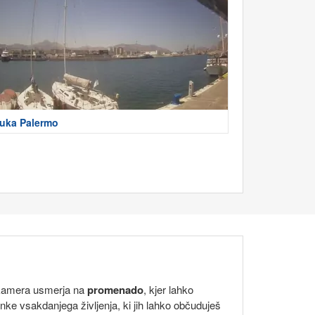
uka Palermo
te kamera usmerja na
promenado
, kjer lahko
trinke vsakdanjega življenja, ki jih lahko občuduješ