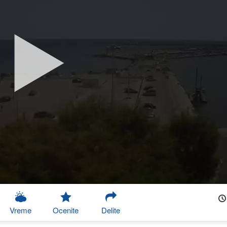
Vreme
Ocenite
Delite