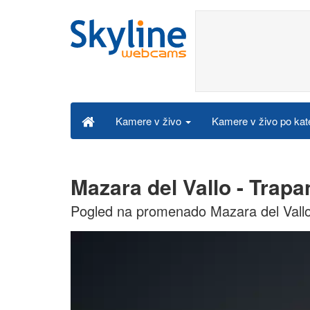
Kamere v živo po kat
Kamere v živo
Mazara del Vallo - Trapa
Pogled na promenado Mazara del Vall