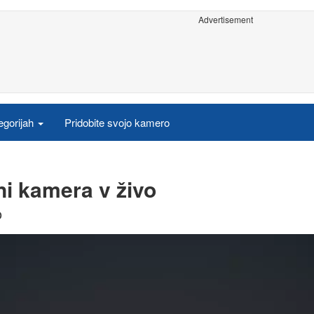
Advertisement
egorijah
Pridobite svojo kamero
ni kamera v živo
o