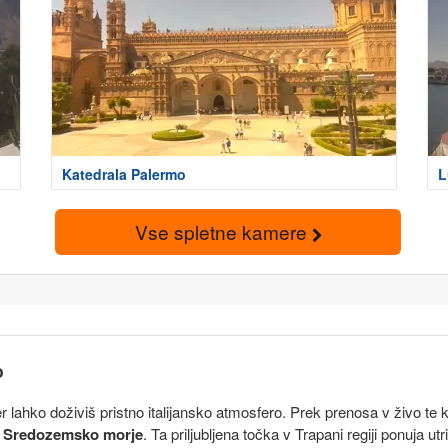
Katedrala Palermo
L
Vse spletne kamere
o
er lahko doživiš pristno italijansko atmosfero. Prek prenosa v živo 
o
Sredozemsko morje
. Ta priljubljena točka v Trapani regiji ponuja u