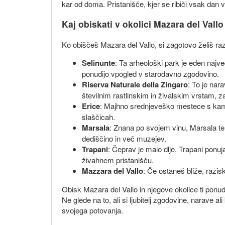
kar od doma. Pristanišče, kjer se ribiči vsak dan 
Kaj obiskati v okolici Mazara del Vallo
Ko obiščeš Mazara del Vallo, si zagotovo želiš razis
Selinunte
: Ta arheološki park je eden največ
ponudijo vpogled v starodavno zgodovino.
Riserva Naturale della Zingaro
: To je nar
številnim rastlinskim in živalskim vrstam, za
Erice
: Majhno srednjeveško mestece s kamnit
slaščicah.
Marsala
: Znana po svojem vinu, Marsala te
dediščino in več muzejev.
Trapani
: Čeprav je malo dlje, Trapani ponu
živahnem pristanišču.
Mazzara del Vallo
: Če ostaneš bliže, razisk
Obisk Mazara del Vallo in njegove okolice ti ponudi
Ne glede na to, ali si ljubitelj zgodovine, narave a
svojega potovanja.