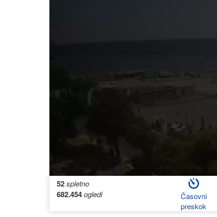
52
spletno
682.454
ogledi
Časovni
preskok