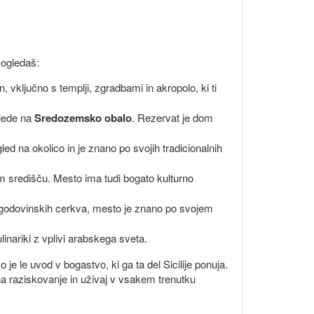
o ogledaš:
, vključno s templji, zgradbami in akropolo, ki ti
glede na
Sredozemsko obalo
. Rezervat je dom
ed na okolico in je znano po svojih tradicionalnih
m središču. Mesto ima tudi bogato kulturno
 zgodovinskih cerkva, mesto je znano po svojem
linariki z vplivi arabskega sveta.
je le uvod v bogastvo, ki ga ta del Sicilije ponuja.
se na raziskovanje in uživaj v vsakem trenutku