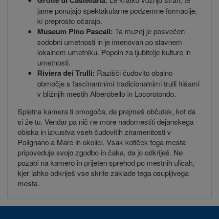
Grotte di Castellana:
jame ponujajo spektakularne podzemne formacije,
ki preprosto očarajo.
Museum Pino Pascali:
Ta muzej je posvečen
sodobni umetnosti in je imenovan po slavnem
lokalnem umetniku. Popoln za ljubitelje kulture in
umetnosti.
Riviera dei Trulli:
Razišči čudovito obalno
območje s fascinantnimi tradicionalnimi trulli hišami
v bližnjih mestih Alberobello in Locorotondo.
Spletna kamera ti omogoča, da prejmeš občutek, kot da
si že tu. Vendar pa nič ne more nadomestiti dejanskega
obiska in izkustva vseh čudovitih znamenitosti v
Polignano a Mare in okolici. Vsak kotiček tega mesta
pripoveduje svojo zgodbo in čaka, da jo odkriješ. Ne
pozabi na kamero in prijeten sprehod po mestnih ulicah,
kjer lahko odkriješ vse skrite zaklade tega osupljivega
mesta.