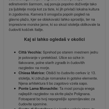
edinstvenim šarmom, saj ponuja popolno doživetje tako
za ljubitelje morja kot za tiste, ki jih privlači lokalna kultura
in zgodovina. Kamera ti omogoča popoln pogled na
glavno plažo, kjer se obiskovalci lahko sprostijo, ter na
impresivne morske jame, ki so skozi stoletja oblikovale ta
čudoviti košček Italije.
Kaj si lahko ogledaš v okolici
Città Vecchia:
Sprehod po starem mestnem jedru
je potovanje v preteklost. Ulice so ozke in
tlakovane, polne starih zgradb in čudovitih
razgledov na morje.
Chiesa Matrice:
Obišči to čudovito cerkev iz 13.
stoletja, ki združuje romanske in gotske elemente.
Njena arhitektura ti bo zagotovo vzela sapo.
Ponte Lama Monachile:
Ta most ponuja enega
najlepših razgledov na skrite plaže Polignana.
Fotoaparat bo tvoj nepogrešljiv spremljevalec za
čudovite spomine.
Le kratko vožnjo stran, te