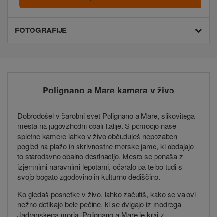
FOTOGRAFIJE
Polignano a Mare kamera v živo
Dobrodošel v čarobni svet Polignano a Mare, slikovitega
mesta na jugovzhodni obali Italije. S pomočjo naše
spletne kamere lahko v živo občuduješ nepozaben
pogled na plažo in skrivnostne morske jame, ki obdajajo
to starodavno obalno destinacijo. Mesto se ponaša z
izjemnimi naravnimi lepotami, očaralo pa te bo tudi s
svojo bogato zgodovino in kulturno dediščino.
Ko gledaš posnetke v živo, lahko začutiš, kako se valovi
nežno dotikajo bele pečine, ki se dvigajo iz modrega
Jadranskega morja. Polignano a Mare je kraj z