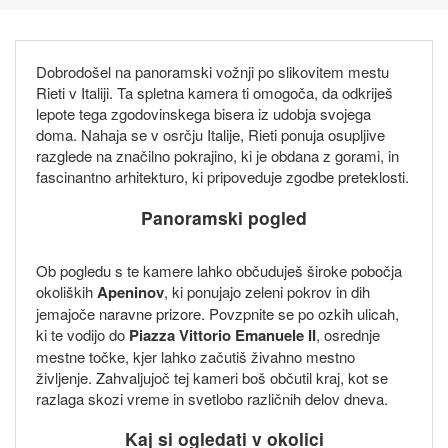
Dobrodošel na panoramski vožnji po slikovitem mestu
Rieti v Italiji. Ta spletna kamera ti omogoča, da odkriješ
lepote tega zgodovinskega bisera iz udobja svojega
doma. Nahaja se v osrčju Italije, Rieti ponuja osupljive
razglede na značilno pokrajino, ki je obdana z gorami, in
fascinantno arhitekturo, ki pripoveduje zgodbe preteklosti.
Panoramski pogled
Ob pogledu s te kamere lahko občuduješ široke pobočja
okoliških
Apeninov
, ki ponujajo zeleni pokrov in dih
jemajoče naravne prizore. Povzpnite se po ozkih ulicah,
ki te vodijo do
Piazza Vittorio Emanuele II
, osrednje
mestne točke, kjer lahko začutiš živahno mestno
življenje. Zahvaljujoč tej kameri boš občutil kraj, kot se
razlaga skozi vreme in svetlobo različnih delov dneva.
Kaj si ogledati v okolici