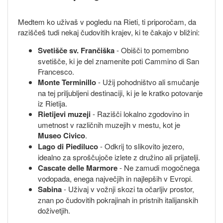
Medtem ko uživaš v pogledu na Rieti, ti priporočam, da
raziščeš tudi nekaj čudovitih krajev, ki te čakajo v bližini:
Svetišče sv. Frančiška
- Obišči to pomembno
svetišče, ki je del znamenite poti Cammino di San
Francesco.
Monte Terminillo
- Užij pohodništvo ali smučanje
na tej priljubljeni destinaciji, ki je le kratko potovanje
iz Rietija.
Rietijevi muzeji
- Razišči lokalno zgodovino in
umetnost v različnih muzejih v mestu, kot je
Museo Civico
.
Lago di Piediluco
- Odkrij to slikovito jezero,
idealno za sproščujoče izlete z družino ali prijatelji.
Cascate delle Marmore
- Ne zamudi mogočnega
vodopada, enega največjih in najlepših v Evropi.
Sabina
- Uživaj v vožnji skozi ta očarljiv prostor,
znan po čudovitih pokrajinah in pristnih italijanskih
doživetjih.