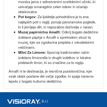
morska jama z edinstvenimi svetlobnimi učinki, ki
ustvarjajo smaragdno zelen odsev in očarajo
obiskovalce.
Pot bogov:
Za ljubitelje pohodništva je to ena
najlepših poti v regiji, ponuja panoramske poglede,
ki ti jemljejo dih, in nepozabno doživetje v naravi.
Muzej papirnictva Amalfi:
Odkrij bogato dediščino
izdelave papirja v Amalfi s sprehodom skozi ta
muzej, kjer se zgodovina prepleta z rokodelskimi
veščinami.
Mlini Za Limone:
Spoznaj tradicionalen način
izdelave limoncella in drugih izdelkov iz lokalno
pridelanih limon, ki so značilne za to regijo.
Amalfi ni le destinacija, je resnična pustolovščina, kjer
vsak obisk postane del večje zgodbe, ki spaja naravno
lepoto z bogato kulturno dediščino.
S.r.l.