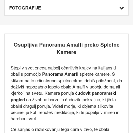
FOTOGRAFIJE
Osupljiva Panorama Amalfi preko Spletne
Kamere
Stopi v svet enega najbolj očarljivih krajev na italijanski
obali s pomočjo
Panorama Amarfi
spletne kamere. S
klikom na to edinstveno spletno okno, dobiš priložnost, da
doživiš nepozabno lepoto obale Amalfi v udobju doma ali
kjerkoli na svetu. Kamera ponuja
čudovit panoramski
pogled
na živahne barve in čudovite pokrajine, ki jih ta
obalni dragulj ponuja. Videti morje, ki objema slikovite
pečine, je kot trenutek meditacije, ki te popelje v miren in
čaroben svet.
Če sanjaš o raziskovanju tega čara v živo, te obala