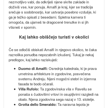
nezmotljivo vabi, da odkriješ njene skrite zaklade in
doživiš vse, kar ponuja. Amalfi je kraj, kjer se tradicija
srečuje s sodobnostjo, kar ustvarja posebno vzdušje, ki
ga je težko opisati z besedami. Spletna kamera ti
omogoča, da ujameš te dragocené trenutke in si jih
vtisneš v spomin.
Kaj lahko obiščejo turisti v okolici
Če se odločiš obiskati Amalfi in njegovo okolico, te čaka
raznolika ponudba nepozabnih izkušenj. Tukaj je nekaj
predlogov, kaj lahko raziskuješ:
Duomo di Amalfi:
Osrednja katedrala, ki je prava
umetnina arhitekture in zgodovine, posvečena
svetemu Andreju. Njeni mogočni stebri in izjemna
fasada te bodo očarali.
Villa Rufolo:
Ta zgodovinska vila v Ravellu se
ponaša s čudovitimi vrtovi in osupljivimi razgledi na
obalo. Njena zgodovina sega nazaj v 13. stoletje.
Grotta dello Smeraldo:
Ta naravna lepota je