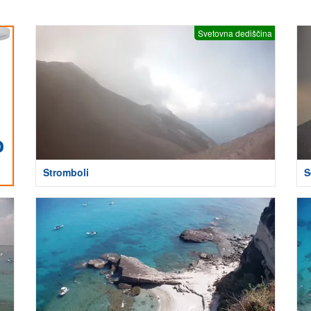
Svetovna dediščina
Stromboli
S