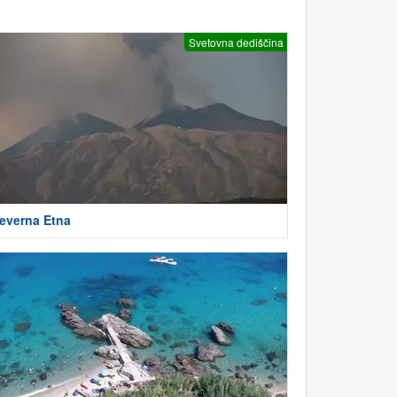
Svetovna dediščina
everna Etna