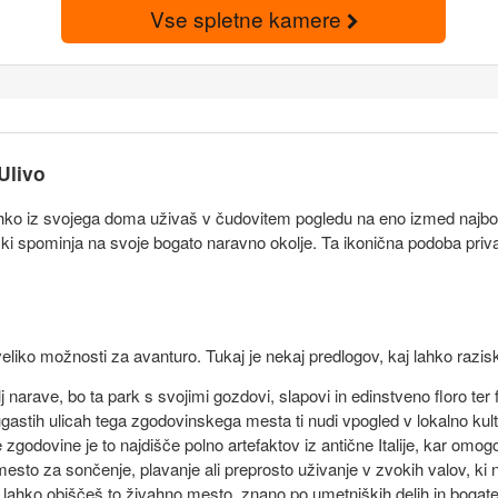
Vse spletne kamere
Ulivo
ko iz svojega doma uživaš v čudovitem pogledu na eno izmed najbolj sli
 ki spominja na svoje bogato naravno okolje. Ta ikonična podoba privab
 veliko možnosti za avanturo. Tukaj je nekaj predlogov, kaj lahko razis
telj narave, bo ta park s svojimi gozdovi, slapovi in edinstveno floro ter
gastih ulicah tega zgodovinskega mesta ti nudi vpogled v lokalno kultu
lje zgodovine je to najdišče polno artefaktov iz antične Italije, kar om
o mesto za sončenje, plavanje ali preprosto uživanje v zvokih valov, ki
n lahko obiščeš to živahno mesto, znano po umetniških delih in bogat