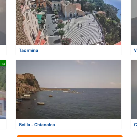
Taormina
V
ina
Scilla - Chianalea
C