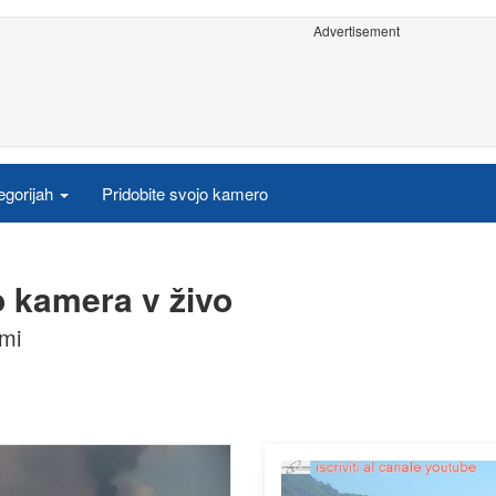
Advertisement
egorijah
Pridobite svojo kamero
vo kamera v živo
lmi