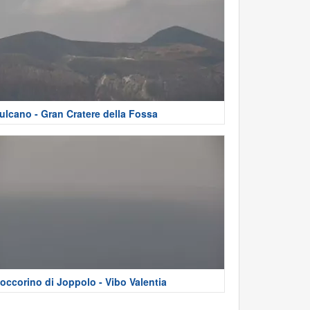
ulcano - Gran Cratere della Fossa
occorino di Joppolo - Vibo Valentia