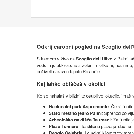
Odkrij čarobni pogled na Scoglio dell'
S kamero v živo na
Scoglio dell'Ulivo
v Palmi lah
vode in je obkrožena z zelenimi oljkami, nosi ime,
doživeti naravno lepoto Kalabrije.
Kaj lahko obiščeš v okolici
Ko se nahajaš v bližini te osupljive lokacije, imaš
Nacionalni park Aspromonte
: Če si ljubi
Staro mestno jedro Palmi
: Sprehod po viju
Arheološko najdišče Taureani
: Za ljubite
Plaža Tonnara
: Ta idilična plaža je idealn
Reggio Calabria
: Le nekaj kilometrov stra