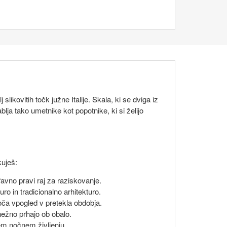
kovitih točk južne Italije. Skala, ki se dviga iz
lja tako umetnike kot popotnike, ki si želijo
kuješ:
 favno pravi raj za raziskovanje.
ro in tradicionalno arhitekturo.
ogoča vpogled v pretekla obdobja.
 nežno prhajo ob obalo.
em nočnem življenju.