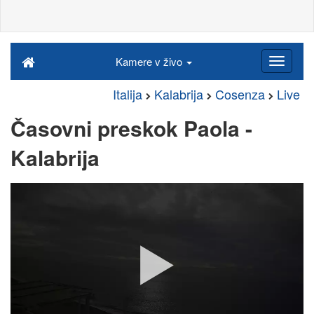
Kamere v živo
Italija
Kalabrija
Cosenza
Live
Časovni preskok Paola -
Kalabrija