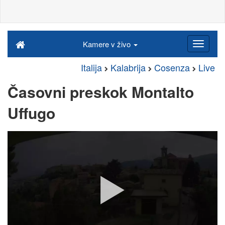
Kamere v živo
Italija
Kalabrija
Cosenza
Live
Časovni preskok Montalto
Uffugo