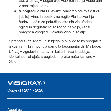
steze, uživaj v bogati biodiverziteti in si privošči dan
v neokrnjeni naravi.
Vinogradi v Pla i Llevant
: Mallorco odkrivajo tudi
ljubitelji vina, in obisk vine regije Pla i Llevant je
čudovit način za pokušino lokalnih vin. Vodeni
ogledi in degustacije so redno na voljo, kar ti
omogoča vpogled v lokalno vino in solarje.
Sprehod skozi Montuïri in njegovo okolico te bo obogatil z
izkušnjami, ki jih ponuja samo ta fascinantni del Mallorce.
Uživaj v zgodovini, naravi in kulturi - vse iz udobja,
kjerkoli se nahajaš, s pogledom preko naše kamere v
živo.
S.r.l.
Copyright 2011 - 2026
About us