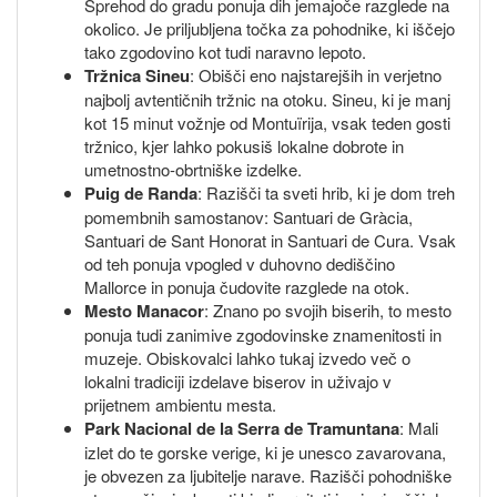
Sprehod do gradu ponuja dih jemajoče razglede na
okolico. Je priljubljena točka za pohodnike, ki iščejo
tako zgodovino kot tudi naravno lepoto.
Tržnica Sineu
: Obišči eno najstarejših in verjetno
najbolj avtentičnih tržnic na otoku. Sineu, ki je manj
kot 15 minut vožnje od Montuïrija, vsak teden gosti
tržnico, kjer lahko pokusiš lokalne dobrote in
umetnostno-obrtniške izdelke.
Puig de Randa
: Razišči ta sveti hrib, ki je dom treh
pomembnih samostanov: Santuari de Gràcia,
Santuari de Sant Honorat in Santuari de Cura. Vsak
od teh ponuja vpogled v duhovno dediščino
Mallorce in ponuja čudovite razglede na otok.
Mesto Manacor
: Znano po svojih biserih, to mesto
ponuja tudi zanimive zgodovinske znamenitosti in
muzeje. Obiskovalci lahko tukaj izvedo več o
lokalni tradiciji izdelave biserov in uživajo v
prijetnem ambientu mesta.
Park Nacional de la Serra de Tramuntana
: Mali
izlet do te gorske verige, ki je unesco zavarovana,
je obvezen za ljubitelje narave. Razišči pohodniške