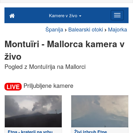
Kamere v živo
Španija
Balearski otoki
Majorka
Montuïri - Mallorca kamera v
živo
Pogled z Montuïrija na Mallorci
Priljubljene kamere
LIVE
Etna - kraterji na vrhu
Živi izbruh Etne