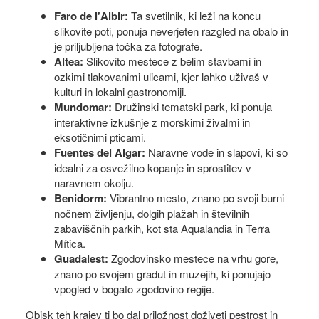
Faro de l'Albir:
Ta svetilnik, ki leži na koncu
slikovite poti, ponuja neverjeten razgled na obalo in
je priljubljena točka za fotografe.
Altea:
Slikovito mestece z belim stavbami in
ozkimi tlakovanimi ulicami, kjer lahko uživaš v
kulturi in lokalni gastronomiji.
Mundomar:
Družinski tematski park, ki ponuja
interaktivne izkušnje z morskimi živalmi in
eksotičnimi pticami.
Fuentes del Algar:
Naravne vode in slapovi, ki so
idealni za osvežilno kopanje in sprostitev v
naravnem okolju.
Benidorm:
Vibrantno mesto, znano po svoji burni
nočnem življenju, dolgih plažah in številnih
zabaviščnih parkih, kot sta Aqualandia in Terra
Mítica.
Guadalest:
Zgodovinsko mestece na vrhu gore,
znano po svojem gradut in muzejih, ki ponujajo
vpogled v bogato zgodovino regije.
Obisk teh krajev ti bo dal priložnost doživeti pestrost in