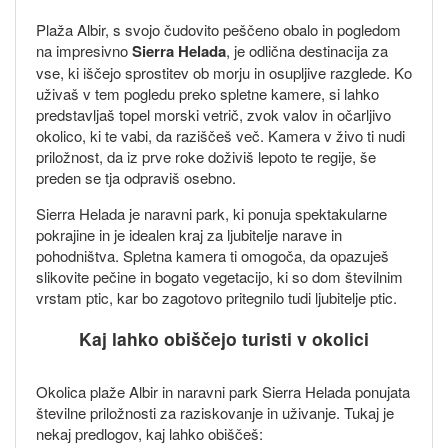
Plaža Albir, s svojo čudovito peščeno obalo in pogledom
na impresivno
Sierra Helada
, je odlična destinacija za
vse, ki iščejo sprostitev ob morju in osupljive razglede. Ko
uživaš v tem pogledu preko spletne kamere, si lahko
predstavljaš topel morski vetrič, zvok valov in očarljivo
okolico, ki te vabi, da raziščeš več. Kamera v živo ti nudi
priložnost, da iz prve roke doživiš lepoto te regije, še
preden se tja odpraviš osebno.
Sierra Helada je naravni park, ki ponuja spektakularne
pokrajine in je idealen kraj za ljubitelje narave in
pohodništva. Spletna kamera ti omogoča, da opazuješ
slikovite pečine in bogato vegetacijo, ki so dom številnim
vrstam ptic, kar bo zagotovo pritegnilo tudi ljubitelje ptic.
Kaj lahko obiščejo turisti v okolici
Okolica plaže Albir in naravni park Sierra Helada ponujata
številne priložnosti za raziskovanje in uživanje. Tukaj je
nekaj predlogov, kaj lahko obiščeš: