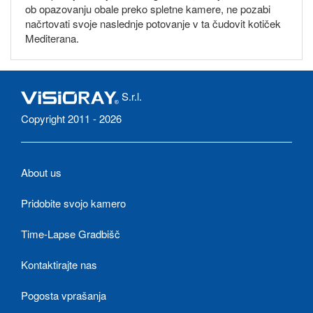
ob opazovanju obale preko spletne kamere, ne pozabi
načrtovati svoje naslednje potovanje v ta čudovit kotiček
Mediterana.
S.r.l.
Copyright 2011 - 2026
About us
Pridobite svojo kamero
Time-Lapse Gradbišč
Kontaktirajte nas
Pogosta vprašanja