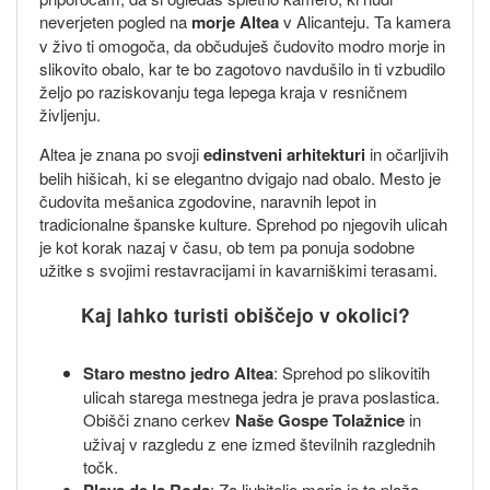
neverjeten pogled na
morje Altea
v Alicanteju. Ta kamera
v živo ti omogoča, da občuduješ čudovito modro morje in
slikovito obalo, kar te bo zagotovo navdušilo in ti vzbudilo
željo po raziskovanju tega lepega kraja v resničnem
življenju.
Altea je znana po svoji
edinstveni arhitekturi
in očarljivih
belih hišicah, ki se elegantno dvigajo nad obalo. Mesto je
čudovita mešanica zgodovine, naravnih lepot in
tradicionalne španske kulture. Sprehod po njegovih ulicah
je kot korak nazaj v času, ob tem pa ponuja sodobne
užitke s svojimi restavracijami in kavarniškimi terasami.
Kaj lahko turisti obiščejo v okolici?
Staro mestno jedro Altea
: Sprehod po slikovitih
ulicah starega mestnega jedra je prava poslastica.
Obišči znano cerkev
Naše Gospe Tolažnice
in
uživaj v razgledu z ene izmed številnih razglednih
točk.
Playa de la Roda
: Za ljubitelje morja je ta plaža