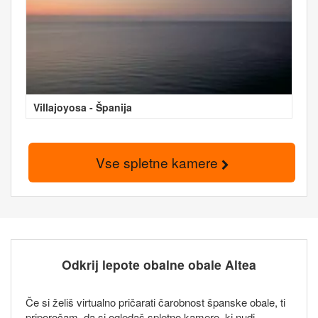
Villajoyosa - Španija
Vse spletne kamere
Odkrij lepote obalne obale Altea
Če si želiš virtualno pričarati čarobnost španske obale, ti
priporočam, da si ogledaš spletno kamero, ki nudi