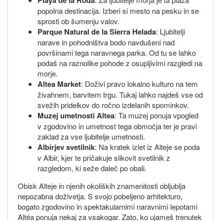
popolna destinacija. Izberi si mesto na pesku in se
sprosti ob šumenju valov.
Parque Natural de la Sierra Helada
: Ljubitelji
narave in pohodništva bodo navdušeni nad
površinami tega naravnega parka. Od tu se lahko
podaš na raznolike pohode z osupljivimi razgledi na
morje.
Altea Market
: Doživi pravo lokalno kulturo na tem
živahnem, barvitem trgu. Tukaj lahko najdeš vse od
svežih pridelkov do ročno izdelanih spominkov.
Muzej umetnosti Altea
: Ta muzej ponuja vpogled
v zgodovino in umetnost tega območja ter je pravi
zaklad za vse ljubitelje umetnosti.
Albirjev svetilnik
: Na kratek izlet iz Alteje se poda
v Albir, kjer te pričakuje slikovit svetilnik z
razgledom, ki seže daleč po obali.
Obisk Alteje in njenih okoliških znamenitosti obljublja
nepozabna doživetja. S svojo pobeljeno arhitekturo,
bogato zgodovino in spektakularnimi naravnimi lepotami
Altéa ponuja nekaj za vsakogar. Zato, ko ujameš trenutek