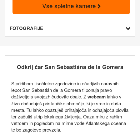
Vse spletne kamere
FOTOGRAFIJE
Odkrij čar San Sebastiána de la Gomera
S pridihom tisočletne zgodovine in očarljivih naravnih
lepot San Sebastián de la Gomera ti ponuja pravo
doživetje s svojezh čudovite obale. Z
webcam
lahko v
živo občuduješ pristaniško območje, ki je srce in duša
mesta. Tu lahko opazuješ prihajajoča in odhajajoča plovila
ter začutiš utrip lokalnega življenja. Oaza miru z rahlim
vetrcem in pogledom na mirne vode Atlantskega oceana
te bo zagotovo prevzela.