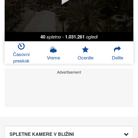
40
spletno
-
1.031.261
ogledi
Časovni
Vreme
Ocenite
Delite
preskok
Advertisement
SPLETNE KAMERE V BLIŽINI