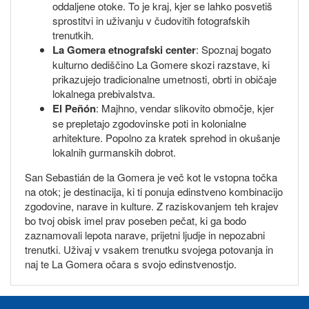
oddaljene otoke. To je kraj, kjer se lahko posvetiš
sprostitvi in uživanju v čudovitih fotografskih
trenutkih.
La Gomera etnografski center
: Spoznaj bogato
kulturno dediščino La Gomere skozi razstave, ki
prikazujejo tradicionalne umetnosti, obrti in običaje
lokalnega prebivalstva.
El Peñón
: Majhno, vendar slikovito območje, kjer
se prepletajo zgodovinske poti in kolonialne
arhitekture. Popolno za kratek sprehod in okušanje
lokalnih gurmanskih dobrot.
San Sebastián de la Gomera je več kot le vstopna točka
na otok; je destinacija, ki ti ponuja edinstveno kombinacijo
zgodovine, narave in kulture. Z raziskovanjem teh krajev
bo tvoj obisk imel prav poseben pečat, ki ga bodo
zaznamovali lepota narave, prijetni ljudje in nepozabni
trenutki. Uživaj v vsakem trenutku svojega potovanja in
naj te La Gomera očara s svojo edinstvenostjo.