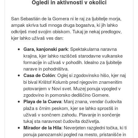
Ogledi in aktivnosti v okolici
San Sebastián de la Gomera ni le raj za ljubitelje morja,
ampak skriva tudi mnoga druga bogastva, ki jih lahko
odkriješ med svojim obiskom. Tukaj je nekaj predlogov,
kjer lahko uživaš ves dan:
Gara, kanjonski park
: Spektakularna naravna
krajina, kjer lahko raziščeš starodavne vulkanske
formacije in uživaš v pohodih. Idealno za ljubitelje
narave in pohodništva.
Casa de Colón
: Oglej si zgodovinsko hišo, kjer naj
bi bival Krištof Kolumb pred njegovim znamenitim
potovanjem v Novi svet. Muzej ponuja vpogled v
zgodovino in pomorsko dediščino Gomere.
Playa de la Cueva
: Manj znana, vendar čudovita
plaža s črnim peskom, kjer se lahko sprostiš in
uživaš v sončnem zahodu. Plavanje in sončenje
tukaj sta naravnost čudovita doživetja.
Mirador de la Hila
: Neverjeten razgledni točka, ki ti
ponuja panozamski pogled na mesto, pristanišče in