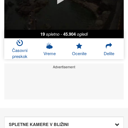
19
spletno
-
45.904
ogledi
Časovni
Vreme
Ocenite
Delite
preskok
Advertisement
SPLETNE KAMERE V BLIŽINI