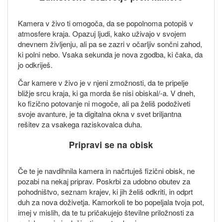
Kamera v živo ti omogoča, da se popolnoma potopiš v
atmosfere kraja. Opazuj ljudi, kako uživajo v svojem
dnevnem življenju, ali pa se zazri v očarljiv sončni zahod,
ki polni nebo. Vsaka sekunda je nova zgodba, ki čaka, da
jo odkriješ.
Čar kamere v živo je v njeni zmožnosti, da te pripelje
bližje srcu kraja, ki ga morda še nisi obiskal/-a. V dneh,
ko fizično potovanje ni mogoče, ali pa želiš podoživeti
svoje avanture, je ta digitalna okna v svet briljantna
rešitev za vsakega raziskovalca duha.
Pripravi se na obisk
Če te je navdihnila kamera in načrtuješ fizični obisk, ne
pozabi na nekaj priprav. Poskrbi za udobno obutev za
pohodništvo, seznam krajev, ki jih želiš odkriti, in odprt
duh za nova doživetja. Kamorkoli te bo popeljala tvoja pot,
imej v mislih, da te tu pričakujejo številne priložnosti za