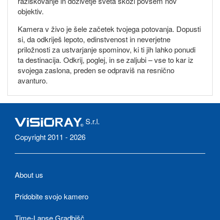
raziskovanje in doživetje sveta skozi povsem nov
objektiv.
Kamera v živo je šele začetek tvojega potovanja. Dopusti
si, da odkriješ lepoto, edinstvenost in neverjetne
priložnosti za ustvarjanje spominov, ki ti jih lahko ponudi
ta destinacija. Odkrij, poglej, in se zaljubi – vse to kar iz
svojega zaslona, preden se odpraviš na resnično
avanturo.
S.r.l.
Copyright 2011 - 2026
About us
Pridobite svojo kamero
Time-Lapse Gradbišč