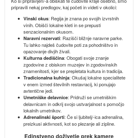
Ko si pripravljen/-a obiskati te čudovite kraje osebno, smo
pripravili nekaj predlogov, kaj početi in videti v okolici:
Vinski okus
: Regija je znana po svojih izvrstnih
vinih. Obišči lokalne kleti in se prepusti
senzacionalnim okusom.
Naravni rezervati
: Razišči bližnje naravne parke.
Tu lahko najdeš čudovite poti za pohodništvo in
opazovanje divjih živali.
Kulturna dediščina
: Obogati svoje znanje
zgodovine z obiskom muzejev in zgodovinskih
znamenitosti, kjer se prepletata kultura in tradicija.
Tradicionalna kuhinja
: Okušaj lokalne specialitete
v enem izmed številnih restavracij, ki ponujajo
avtentične jedi.
Umetniške delavnice
: Pridruži se umetniškim
delavnicam in odkrij svojo ustvarjalnost s pomočjo
lokalnih umetnikov.
Adrenalinski športi
: Če si ljubitelj/-ica adrenalina,
preizkusi aktivnosti, kot so plezanje ali zipline.
Edinstveno doživetje prek kamere