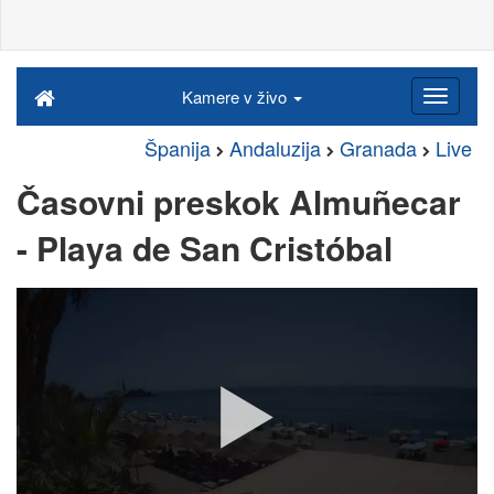
Kamere v živo
Španija
Andaluzija
Granada
Live
Časovni preskok Almuñecar
- Playa de San Cristóbal