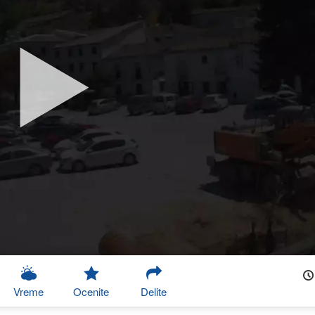
Vreme
Ocenite
Delite