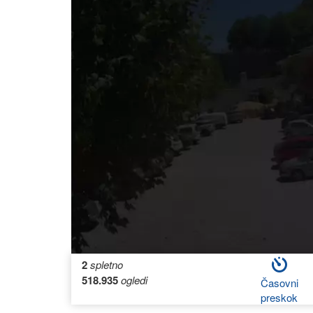
2
spletno
518.935
ogledi
Časovni
preskok