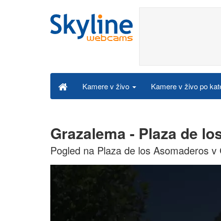
Kamere v živo po kat
Kamere v živo
Grazalema - Plaza de l
Pogled na Plaza de los Asomaderos v