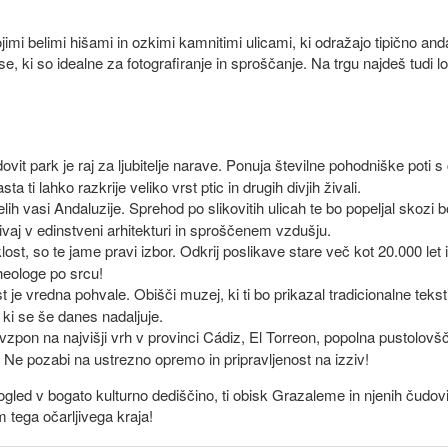
imi belimi hišami in ozkimi kamnitimi ulicami, ki odražajo tipično an
 ki so idealne za fotografiranje in sproščanje. Na trgu najdeš tudi lo
vit park je raj za ljubitelje narave. Ponuja številne pohodniške poti s 
 lahko razkrije veliko vrst ptic in drugih divjih živali.
ih vasi Andaluzije. Sprehod po slikovitih ulicah te bo popeljal skozi 
vaj v edinstveni arhitekturi in sproščenem vzdušju.
st, so te jame pravi izbor. Odkrij poslikave stare več kot 20.000 let i
eologe po srcu!
 je vredna pohvale. Obišči muzej, ki ti bo prikazal tradicionalne teksti
, ki se še danes nadaljuje.
e vzpon na najvišji vrh v provinci Cádiz, El Torreon, popolna pustolov
 Ne pozabi na ustrezno opremo in pripravljenost na izziv!
pogled v bogato kulturno dediščino, ti obisk Grazaleme in njenih čudo
m tega očarljivega kraja!