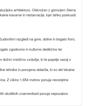
daluzijsko arhitekturo. Obkrožen z gorovjem Sierra
kalne kavarne in restavracije, kjer lahko poskusiš
čudovitimi razgledi na gore, doline in bogato floro.
bogato zgodovino in kulturno dediščino ter
n doživi mistično vzdušje, ki te popelje nazaj v
lne tehnike in ponujena oblačila, ki so del lokalne
ščina. Z višino 1.654 metrov ponuja neverjetne
vitih okoliških znamenitosti ponuja nepozabno