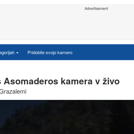
Advertisement
egorijah
Pridobite svojo kamero
os Asomaderos kamera v živo
 Grazalemi