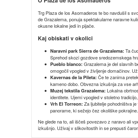
O Plaza de los Asomaderos
Trg Plaza de los Asomaderos te bo navdušil s svoj
de Grazalema, ponuja spektakularne naravne kulise,
okusne lokalne jedi in pijače.
Kaj obiskati v okolici
Naravni park Sierra de Grazalema:
Ta čudo
Sprehod skozi gozdove sredozemskega hrasta ti
Pueblo blanco:
Grazalema je del slavnih bel
omogočil vpogled v življenje domačinov. Uži
Kavernas de la Pileta:
Če te zanima preteklo
kameno dobo. Obvezna izkušnja za vse arh
Muzej tekstila Grazalema:
Lokalna obrtnost
identitete. Ujemi vpogled v stoletno tradicijo
Vrh El Torreon:
Za ljubitelje pohodništva j
panorame, ki sežejo čez okoliške pokrajine.
Ne glede na to, ali iščeš povezavo z naravo ali v
izkušnjo. Uživaj v slikovitostih in se prepusti čaro