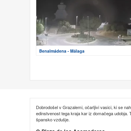
Benalmádena - Málaga
Dobrodošel v Grazalemi, očarljivi vasici, ki se na
edinstvenost tega kraja kar iz domačega udobja. Ta
špansko vzdušje.