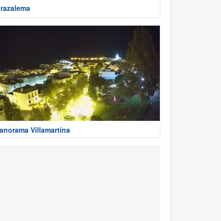
razalema
anorama Villamartína