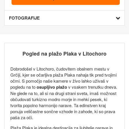
FOTOGRAFIJE
Pogled na plažo Plaka v Litochoro
Dobrodošel v Litochoro, čudovitem obalnem mestu v
Grčiji, kjer se očarljiva plaža Plaka nahaja tik pred tvojimi
očmi. S pomočjo naše kamere v živo lahko uživaš v
pogledu na to
osupljivo plažo
v vsakem trenutku dneva.
Ne glede na to, ali si na drugi strani sveta, imaš možnost
občudovati turkizno modro morje in mehki pesek, ki
tvorita popolno harmonijo narave. Ta edinstven kraj
ponuja veličastne sončne vzhode in zahode, ki so prava
paša za oči.
Plaža Plaka je idealna destinacija za ljubitelje narave in