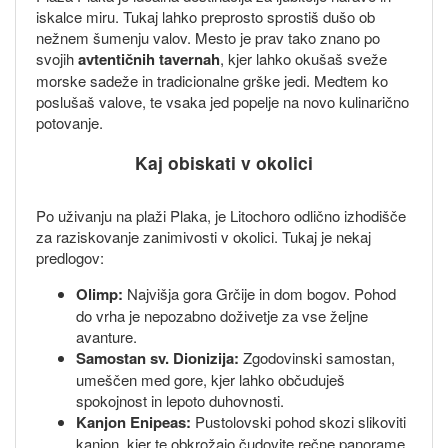
iskalce miru. Tukaj lahko preprosto sprostiš dušo ob
nežnem šumenju valov. Mesto je prav tako znano po
svojih
avtentičnih tavernah
, kjer lahko okušaš sveže
morske sadeže in tradicionalne grške jedi. Medtem ko
poslušaš valove, te vsaka jed popelje na novo kulinarično
potovanje.
Kaj obiskati v okolici
Po uživanju na plaži Plaka, je Litochoro odlično izhodišče
za raziskovanje zanimivosti v okolici. Tukaj je nekaj
predlogov:
Olimp:
Najvišja gora Grčije in dom bogov. Pohod
do vrha je nepozabno doživetje za vse željne
avanture.
Samostan sv. Dionizija:
Zgodovinski samostan,
umeščen med gore, kjer lahko občuduješ
spokojnost in lepoto duhovnosti.
Kanjon Enipeas:
Pustolovski pohod skozi slikoviti
kanjon, kjer te obkrožajo čudovite rečne panorame