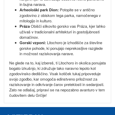
in bujna narava.
Arheološki park Dion:
Potopite se v antično
zgodovino z obiskom tega parka, namočenega v
mitologijo in kulturo.
Práza
Obišči slikovito gorsko vas Práza, kjer lahko
uživaš v tradicionalni arhitekturi in gostoljubnosti
domačinov.
Gorski vzponi:
Litochoro je izhodišče za številne
gorske pohode, ki ponujajo neprekosljive razglede
in možnost raziskovanja narave.
Ne glede na to, kaj izbereš, ti Litochoro in okolica ponujata
bogato izkušnjo, ki združuje tako naravno lepoto kot
zgodovinsko dediščino. Vsak kotiček tukaj pripoveduje
svojo zgodbo, kar omogoča edinstveno priložnost za
raziskovanje in odkrivanje čarov preteklosti in sedanjosti.
Zato ne odlašaj, pripravi se na nepozabno avanturo v tem
čudovitem delu Grčije!