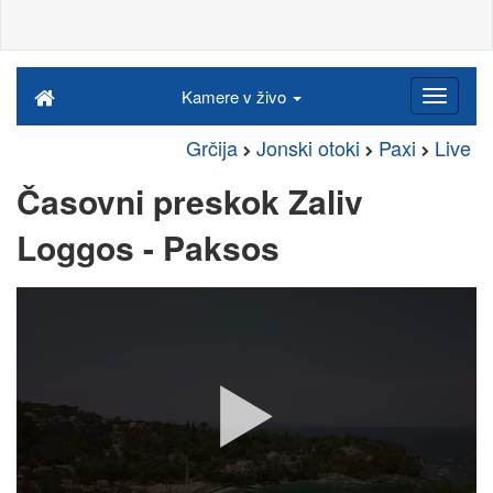
Kamere v živo
Grčija
Jonski otoki
Paxi
Live
Časovni preskok Zaliv
Loggos - Paksos