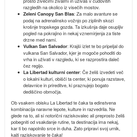
prosto živečimi živalmi in uživaš v čudovitih
razgledih na okolico iz visečih mostov.
Zeleni Canopy San Blas
: Za malo avanture se
podaj na adrenalinsko vožnjo po ziplinih skozi
krošnje tropskega gozda. Ta izkušnja daje osupljiv
pogled na pokrajino in nekaj vznemirjenja za tiste
drzne med nami.
Vulkan San Salvador
: Krajši izlet te bo pripeljal do
vulkana San Salvador, kjer je mogoče pohoditi do
vrha in uživati v razgledu, ki se razprostira daleč
čez regijo.
La Libertad kulturni center
: Če želiš izvedeti več
o lokalni kulturi, obišči ta center, ki ponuja razstave,
delavnice in prireditve, ki praznujejo bogato
dediščino območja.
Ob vsakem obisku La Libertad te čaka ta edinstvena
kombinacija naravne lepote, kulture in razvedrila. Ne
glede na to, ali si notorični raziskovalec ali preprosto želiš
pobegniti od vsakdanje rutine, ta destinacija ima nekaj,
kar ti bo napolnilo srce in duha. Zato pripravi svoj urnik,
kajti raziskovanje te čaka!