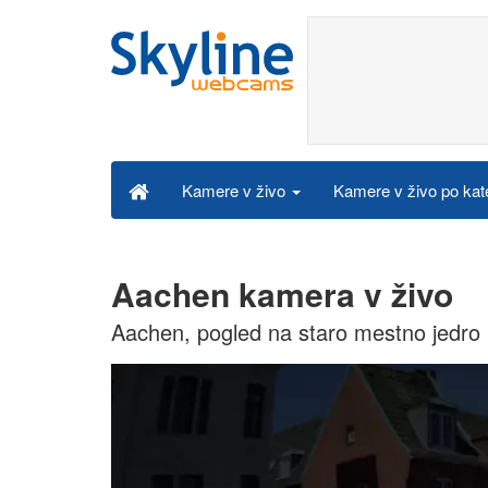
Kamere v živo po kat
Kamere v živo
Aachen kamera v živo
Aachen, pogled na staro mestno jedro