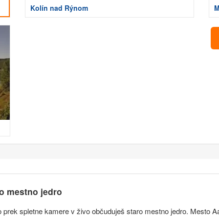
Kolín nad Rýnom
M
ro mestno jedro
o prek spletne kamere v živo občuduješ staro mestno jedro. Mesto Aa