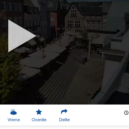
Vreme
Ocenite
Delite