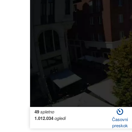
49
spletno
1.012.034
ogledi
Časovni
preskok