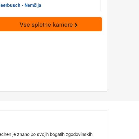
eerbusch - Nemčija
Vse spletne kamere
chen je znano po svojih bogatih zgodovinskih