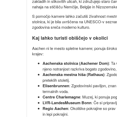
zakladih in slikovitih ulicah, ki združujejo star
nahaja na stičišču Nemčije, Belgije in Nizozemsk
S pomočjo kamere lahko začutiš živahnost mestne
stolnica, ki je bila uvrščena na UNESCO-v seznam
zgodovina sreča moderno kulturo.
Kaj lahko turisti obiščejo v okolici
Aachen ni le mesto spletne kamere; ponuja široko
krajev:
Aachenska stolnica (Aachener Dom)
: Ta
njeno notranjost razkriva bogato zgodovino, k
Aachenska mestna hiša (Rathaus)
: Zgodo
preteklih stoletij.
Elisenbrunnen
: Zgodovinski paviljon, znan 
termalnih voda.
Centre Charlemagne
: Muzej, ki ponuja po
LVR-LandesMuseum Bonn
: Če si priprav
Regio Aachen
: Okoliške pokrajine so pra
in lepi pokrajini.