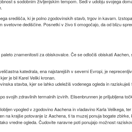
o čarobnost s sodobnim življenjskim tempom. Sedi v udobju svojega dom
e.
ga središča, ki je polno zgodovinskih stavb, trgov in kavarn. Izst
 svetovne dediščine. Posnetki v živo ti omogočajo, da od blizu spre
 paleto znamenitosti za obiskovalce. Če se odločiš obiskati Aachen, 
 veličastna katedrala, ena najstarejših v severni Evropi, je neprecenl
jer je bil Karel Veliki kronan.
vinska stavba, kjer se lahko udeležiš vodenega ogleda in raziskuješ
po svojih zdravilnih termalnih izvirih. Elisenbrunnen je priljubljena točk
globljen vpogled v zgodovino Aachena in vladavino Karla Velikega, ter
ljen na krajše potovanje iz Aachena, ti ta muzej ponuja bogate zbirke,
v tako vredne ogleda. Čudovite naravne poti ponujajo možnost razisk