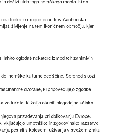
a in doživi utrip tega nemškega mesta, ki se
opajoča točka je mogočna cerkev Aachenska
mljaš življenje na tem ikoničnem območju, kjer
si lahko ogledaš nekatere izmed teh zanimivih
jiv del nemške kulturne dediščine. Sprehod skozi
 fascinantne dvorane, ki pripovedujejo zgodbe
a za turiste, ki želijo okusiti blagodejne učinke
 njegova prizadevanja pri oblikovanju Evrope.
 ki vključujejo umetniške in zgodovinske razstave.
ovanja peš ali s kolesom, uživanja v svežem zraku