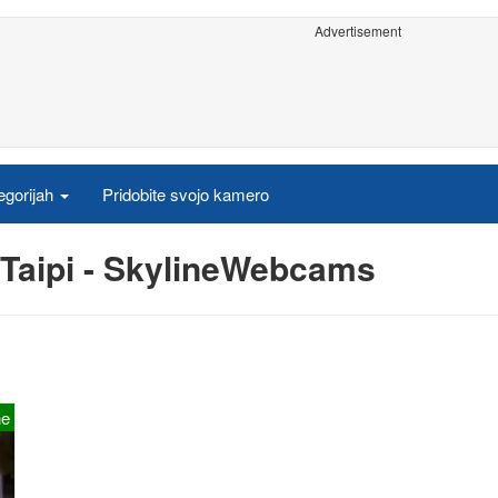
Advertisement
egorijah
Pridobite svojo kamero
 Taipi - SkylineWebcams
ne