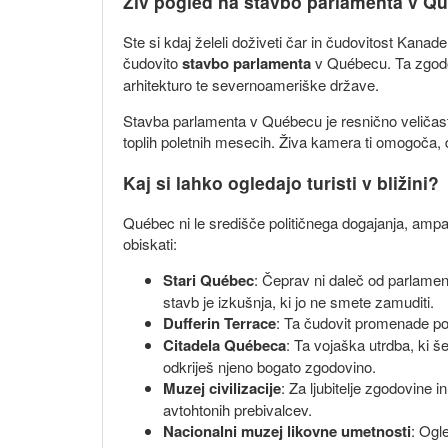
Živ pogled na stavbo parlamenta v Q
Ste si kdaj želeli doživeti čar in čudovitost Kan
čudovito
stavbo parlamenta
v Québecu. Ta zgodov
arhitekturo te severnoameriške države.
Stavba parlamenta v Québecu je resnično veličasten
toplih poletnih mesecih. Živa kamera ti omogoča, 
Kaj si lahko ogledajo turisti v bližini?
Québec ni le središče političnega dogajanja, ampak 
obiskati:
Stari Québec
: Čeprav ni daleč od parlamen
stavb je izkušnja, ki jo ne smete zamuditi.
Dufferin Terrace
: Ta čudovit promenade po
Citadela Québeca
: Ta vojaška utrdba, ki 
odkriješ njeno bogato zgodovino.
Muzej civilizacije
: Za ljubitelje zgodovine 
avtohtonih prebivalcev.
Nacionalni muzej likovne umetnosti
: Ogl