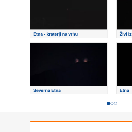
Etna - kraterji na vrhu
Živi i
Severna Etna
Etna