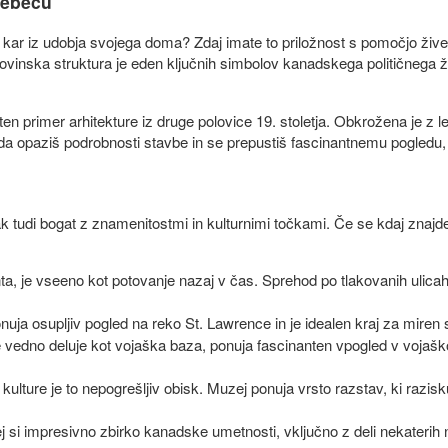
uébecu
ade kar iz udobja svojega doma? Zdaj imate to priložnost s pomočjo 
inska struktura je eden ključnih simbolov kanadskega političnega ži
 primer arhitekture iz druge polovice 19. stoletja. Obkrožena je z lep
da opaziš podrobnosti stavbe in se prepustiš fascinantnemu pogledu, t
tudi bogat z znamenitostmi in kulturnimi točkami. Če se kdaj znajdeš v
ta, je vseeno kot potovanje nazaj v čas. Sprehod po tlakovanih ulic
nuja osupljiv pogled na reko St. Lawrence in je idealen kraj za mire
še vedno deluje kot vojaška baza, ponuja fascinanten vpogled v vojašk
in kulture je to nepogrešljiv obisk. Muzej ponuja vrsto razstav, ki razis
ej si impresivno zbirko kanadske umetnosti, vključno z deli nekaterih