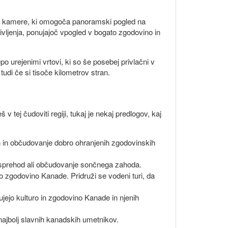
žive kamere, ki omogoča panoramski pogled na
vljenja, ponujajoč vpogled v bogato zgodovino in
o urejenimi vrtovi, ki so še posebej privlačni v
udi če si tisoče kilometrov stran.
 tej čudoviti regiji, tukaj je nekaj predlogov, kaj
ah in občudovanje dobro ohranjenih zgodovinskih
n sprehod ali občudovanje sončnega zahoda.
o zgodovino Kanade. Pridruži se vodeni turi, da
kujejo kulturo in zgodovino Kanade in njenih
 najbolj slavnih kanadskih umetnikov.