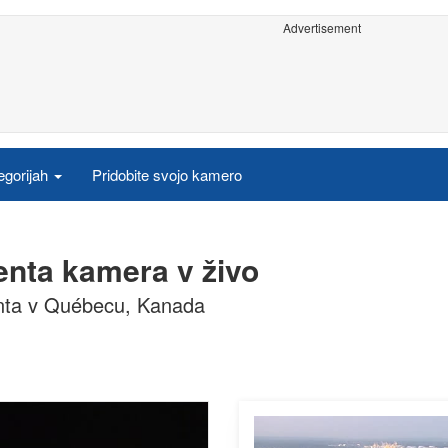
Advertisement
egorijah
Pridobite svojo kamero
enta kamera v živo
nta v Québecu, Kanada