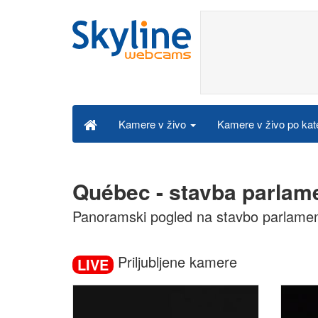
Kamere v živo po kat
Kamere v živo
Québec - stavba parlam
Panoramski pogled na stavbo parlame
Priljubljene kamere
LIVE