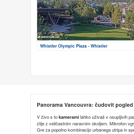
Whistler Olympic Plaza - Whistler
Panorama Vancouvra: čudovit pogled 
V živo s to
kamerami
lahko uživaš v osupljivih p
zlije z veličastnim naravnim okoljem. Mikrofon vg
Gre za popolno kombinacijo urbanega utripa in spok