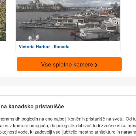
Victoria Harbor - Kanada
Vse spletne kamere
na kanadsko pristanišče
anoramskih pogledih na eno najbolj ikoničnih pristanišč na svetu. Od
rajen v kamero omogoča, da poleg slik dobivaš tudi zvočne vtise mes
ojnosti vode, ki zadovolji vse ljubitelje mestne arhitekture in naravne