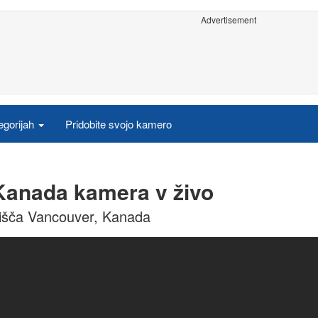
Advertisement
egorijah
Pridobite svojo kamero
Kanada kamera v živo
nišča Vancouver, Kanada