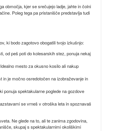
 območja, kjer se srečujejo ladje, jahte in čolni
čine. Poleg tega pa pristanišče predstavlja tudi
ov, ki bodo zagotovo obogatili tvojo izkušnjo:
i, od peš poti do kolesarskih stez, ponuja nekaj
i. Idealno mesto za okusno kosilo ali nakup
vrst in je močno osredotočen na izobraževanje in
ki ponuja spektakularne poglede na gozdove
mi razstavami se vrneš v otroška leta in spoznavaš
sveta. Ne glede na to, ali te zanima zgodovina,
nišče, skupaj s spektakularnimi okoliškimi