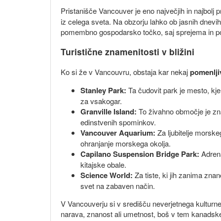
Pristanišče Vancouver je eno največjih in najbolj
iz celega sveta. Na obzorju lahko ob jasnih dnevih
pomembno gospodarsko točko, saj sprejema in poši
Turistične znamenitosti v bližini
Ko si že v Vancouvru, obstaja kar nekaj
pomenljiv
Stanley Park:
Ta čudovit park je mesto, kje
za vsakogar.
Granville Island:
To živahno območje je znan
edinstvenih spominkov.
Vancouver Aquarium:
Za ljubitelje morske
ohranjanje morskega okolja.
Capilano Suspension Bridge Park:
Adrena
kitajske obale.
Science World:
Za tiste, ki jih zanima znan
svet na zabaven način.
V Vancouverju si v središču neverjetnega kulturneg
narava, znanost ali umetnost, boš v tem kanadskem