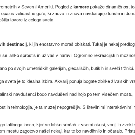
 prometnih v Severni Ameriki. Pogled z
kamere
pokaže dinamičnost tega
 opaziš veličastne gore, ki znova in znova navdušujejo turiste in doma
lja tovore iz celega sveta.
ih destinacij
, ki jih enostavno moraš obiskati. Tukaj je nekaj predlog
r se lahko sprostiš in uživaš v naravi. Ogromno rekreacijskih možnost
o po svojih umetniških galerijah, gledališčih, butikih in sveži tržnic
ga sveta je to idealna izbira. Akvarij ponuja bogate zbirke živalskih 
linski navdušenci bodo navdušeni nad hojo po tem visečem mostu, 
ost in tehnologija, je ta muzej nepogrešljiv. S številnimi interaktivni
a talilnega lonca, kjer se lahko srečaš z vsemi okusi, vonji in zvoki 
 mestu zagotovo našel nekaj, kar te bo navdihnilo in očaralo. Prista