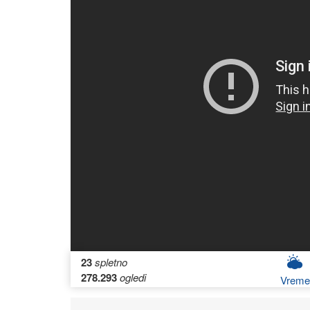
23
spletno
278.293
ogledi
Vreme