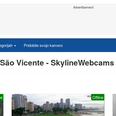
Advertisement
egorijah
Pridobite svojo kamero
v São Vicente - SkylineWebcams
ne
Offline