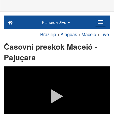
Kamere v živo
Brazilija
Alagoas
Maceió
Live
Časovni preskok Maceió -
Pajuçara