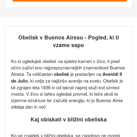
Obelisk v Buenos Airesu - Pogled, ki ti
vzame sapo
Ko si ogleduješ obelisk na spletni kameri v živo, ti pred
očmi zaživi eno najprepoznavnejših znamenitosti Buenos
Airesa. Ta veličasten
obelisk
je postavljen na
Avenidi 9
de Julio
, ki velja za najširšo avenijo na svetu. Obelisk je
bil zgrajen leta 1936 in od takrat naprej služi kot simbol
mesta. V živo si lahko ogledaš promet, ki teče okoli te
izjemne strukture ter začutiš energijo, ki jo Buenos Aires
oddaja dan in noč.
Kaj obiskati v bližini obeliska
Ko se znajdeš v bližini obeliska, se zagotovo ne moreš