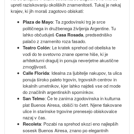
upreti raziskovanju okoliških znamenitosti. Tukaj je nekaj
krajev, ki jih moraš zagotovo obiskati:
Plaza de Mayo
: Ta zgodovinski trg je srce
političnega in družbenega življenja Argentine. Tu
lahko občuduješ
Casa Rosada
, predsedniško
palačo z znamenito roza fasado.
Teatro Colón
: Le kratek sprehod od obeliska te
vodi do te svetovno znane operne hiše, ki je
arhitekturni dragulj in ponuja neverjetne akustične
zmogljivosti.
Calle Florida
: Idealna za ljubitelje nakupov, ta ulica
ponuja široko paleto trgovin, trgovskih centrov in
lokalnih umetnikov, kjer lahko najdeš vse od mode
do značilnih argentinskih spominkov.
San Telmo
: Če te zanima zgodovinska in kulturna
plat Buenos Airesa, obišči to četrt. Njene tlakovane
ulice in starinske trgovine prenesejo obiskovalce
nazaj v čas.
Recoleta
: Pozabi na sprehod skozi eno najlepših
sosesk Buenos Airesa, znano po elegantnih