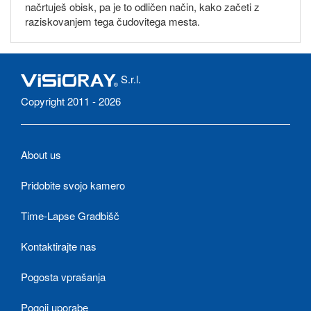
načrtuješ obisk, pa je to odličen način, kako začeti z
raziskovanjem tega čudovitega mesta.
S.r.l.
Copyright 2011 - 2026
About us
Pridobite svojo kamero
Time-Lapse Gradbišč
Kontaktirajte nas
Pogosta vprašanja
Pogoji uporabe