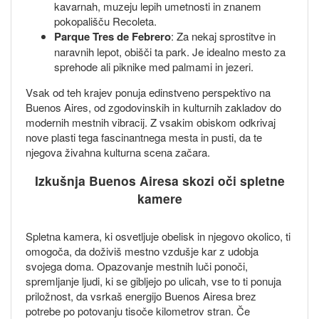
kavarnah, muzeju lepih umetnosti in znanem
pokopališču Recoleta.
Parque Tres de Febrero
: Za nekaj sprostitve in
naravnih lepot, obišči ta park. Je idealno mesto za
sprehode ali piknike med palmami in jezeri.
Vsak od teh krajev ponuja edinstveno perspektivo na
Buenos Aires, od zgodovinskih in kulturnih zakladov do
modernih mestnih vibracij. Z vsakim obiskom odkrivaj
nove plasti tega fascinantnega mesta in pusti, da te
njegova živahna kulturna scena začara.
Izkušnja Buenos Airesa skozi oči spletne
kamere
Spletna kamera, ki osvetljuje obelisk in njegovo okolico, ti
omogoča, da doživiš mestno vzdušje kar z udobja
svojega doma. Opazovanje mestnih luči ponoči,
spremljanje ljudi, ki se gibljejo po ulicah, vse to ti ponuja
priložnost, da vsrkaš energijo Buenos Airesa brez
potrebe po potovanju tisoče kilometrov stran. Če