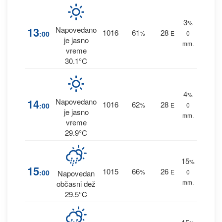
3
%
13
Napovedano
1016
61
28
:00
%
E
0
je jasno
mm.
vreme
30.1°C
4
%
14
Napovedano
1016
62
28
:00
%
E
0
je jasno
mm.
vreme
29.9°C
15
%
15
1015
66
26
:00
%
E
0
Napovedan
mm.
občasni dež
29.5°C