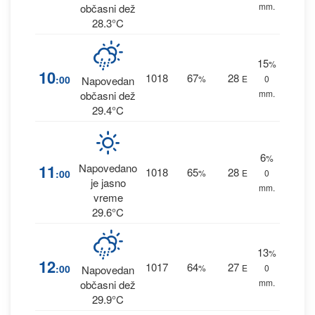
mm.
občasni dež
28.3°C
15
%
10
1018
67
28
:00
%
E
0
Napovedan
mm.
občasni dež
29.4°C
6
%
11
Napovedano
1018
65
28
:00
%
E
0
je jasno
mm.
vreme
29.6°C
13
%
12
1017
64
27
:00
%
E
0
Napovedan
mm.
občasni dež
29.9°C