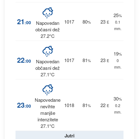
25
%
21
1017
80
23
:00
%
E
0.1
Napovedan
mm.
občasni dež
27.2°C
19
%
22
1017
81
23
:00
%
E
0
Napovedan
mm.
občasni dež
27.1°C
30
%
Napovedane
23
1018
81
22
:00
%
E
0.2
nevihte
mm.
manjše
intenzitete
27.1°C
Jutri