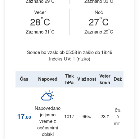
Zaznano 29
C
Zaznano 33
C
Večer
Noč
°
°
28
C
27
C
°
°
Zaznano 31
C
Zaznano 29
C
Sonce bo vzšlo ob 05:58 in zašlo ob 18:49
Indeks UV: 1 (nizko)
Tlak
Veter
Čas
Napoved
Vlažnost
Dež
hPa
km/h
Napovedano
6
%
17
je jasno
1017
66
23
:00
%
E
0
vreme z
mm.
občasnimi
oblaki