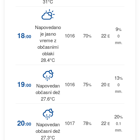
31°C
Napovedano
9
%
18
je jasno
1016
70
22
:00
%
E
0
vreme z
mm.
občasnimi
oblaki
28.4°C
13
%
19
1016
75
20
:00
%
E
0
Napovedan
mm.
občasni dež
27.6°C
20
%
20
1017
78
22
:00
%
E
0.1
Napovedan
mm.
občasni dež
27.3°C