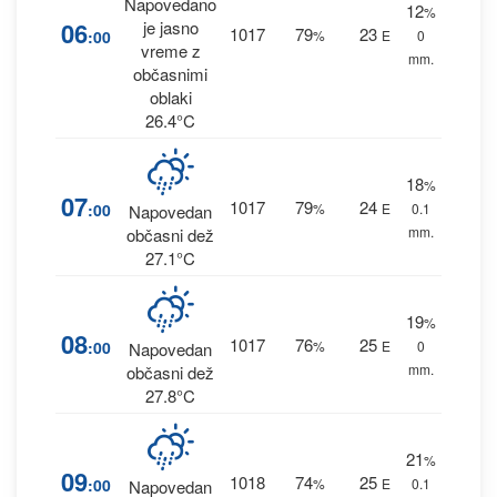
Napovedano
12
%
06
je jasno
1017
79
23
:00
%
E
0
vreme z
mm.
občasnimi
oblaki
26.4°C
18
%
07
1017
79
24
:00
%
E
0.1
Napovedan
mm.
občasni dež
27.1°C
19
%
08
1017
76
25
:00
%
E
0
Napovedan
mm.
občasni dež
27.8°C
21
%
09
1018
74
25
:00
%
E
0.1
Napovedan