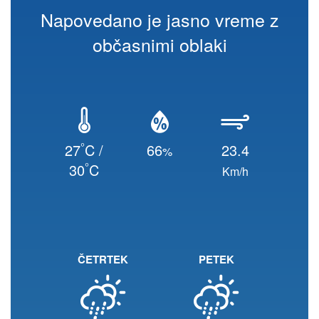
Napovedano je jasno vreme z
občasnimi oblaki
°
27
C /
66
23.4
%
°
30
C
Km/h
ČETRTEK
PETEK