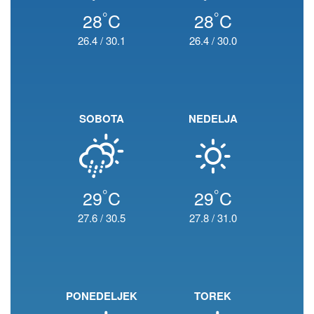
°
°
28
C
28
C
26.4
/
30.1
26.4
/
30.0
SOBOTA
NEDELJA
°
°
29
C
29
C
27.6
/
30.5
27.8
/
31.0
PONEDELJEK
TOREK