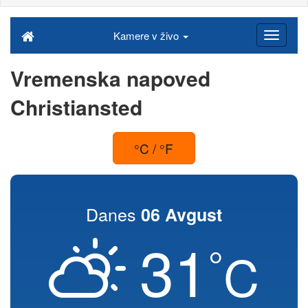
Kamere v živo
Vremenska napoved
Christiansted
°C / °F
Danes
06 Avgust
31
°
C