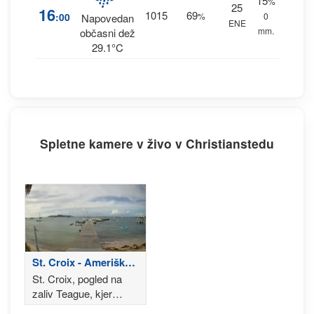
15
%
25
16
1015
69
:00
%
0
Napovedan
ENE
mm.
občasni dež
29.1°C
Spletne kamere v živo v Christianstedu
St. Croix - Ameriške
Deviške otoke
St. Croix, pogled na
zaliv Teague, kjer
vsakoletno poteka