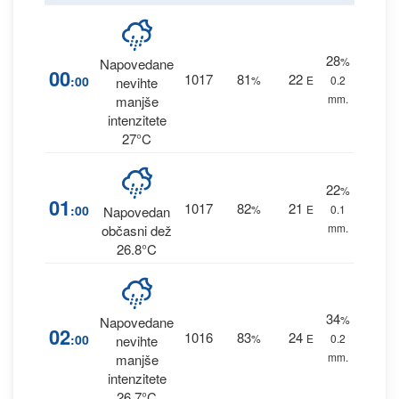
28
%
Napovedane
00
1017
81
22
:00
%
E
0.2
nevihte
mm.
manjše
intenzitete
27°C
22
%
01
1017
82
21
:00
%
E
0.1
Napovedan
mm.
občasni dež
26.8°C
34
%
Napovedane
02
1016
83
24
:00
%
E
0.2
nevihte
mm.
manjše
intenzitete
26.7°C