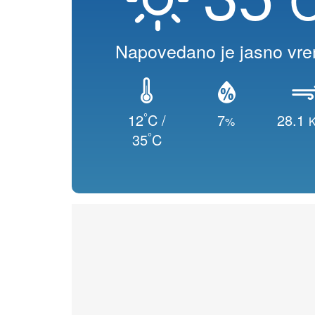
Napovedano je jasno vr
°
12
C /
7
28.1
%
K
°
35
C