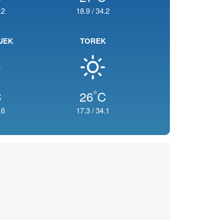
.2
18.9
/
34.2
JEK
TOREK
°
C
26
C
.6
17.3
/
34.1