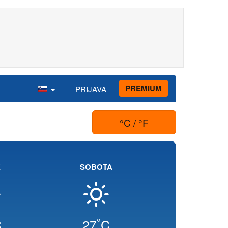
PREMIUM
PRIJAVA
°C / °F
K
SOBOTA
°
C
27
C