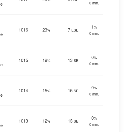
0 mm.
me
1
%
1016
23
7
%
ESE
0 mm.
me
0
%
1015
19
13
%
SE
0 mm.
me
0
%
1014
15
15
%
SE
0 mm.
me
0
%
1013
12
13
%
SE
0 mm.
me