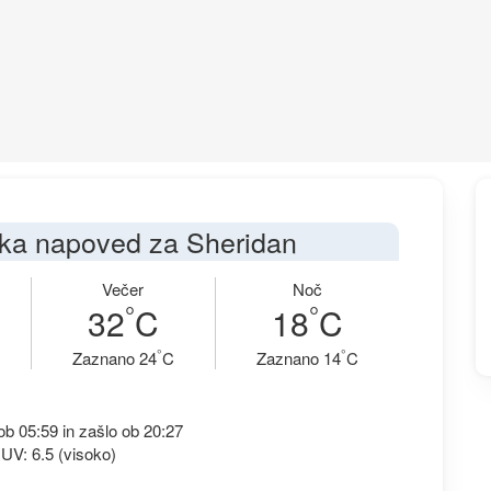
ka napoved za Sheridan
Večer
Noč
°
°
32
C
18
C
°
°
Zaznano 24
C
Zaznano 14
C
b 05:59 in zašlo ob 20:27
UV: 6.5 (visoko)