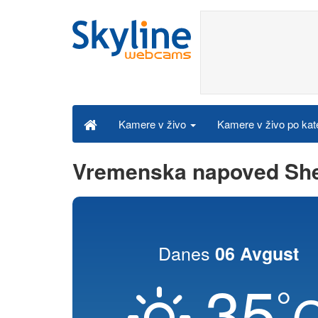
Kamere v živo po kat
Kamere v živo
Vremenska napoved She
Danes
06 Avgust
35
°