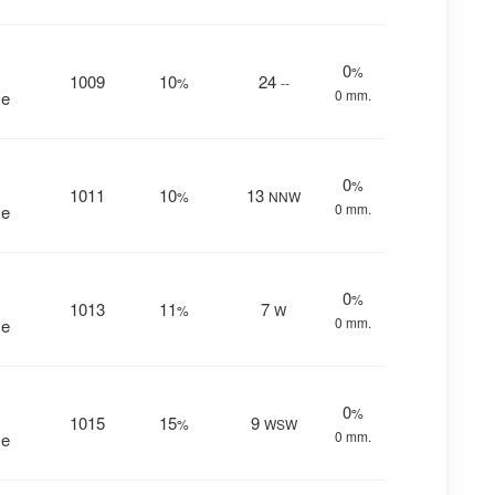
0
%
1009
10
24
%
--
0 mm.
me
0
%
1011
10
13
%
NNW
0 mm.
me
0
%
1013
11
7
%
W
0 mm.
me
0
%
1015
15
9
%
WSW
0 mm.
me