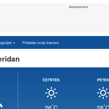
Advertisement
egorijah
Pridobite svojo kamero
ridan
ČETRTEK
PETE
C
°
°
26
C
28