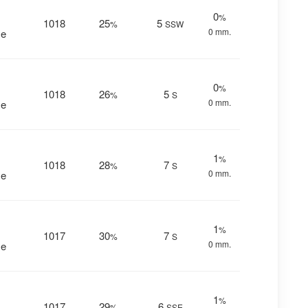
0
%
1018
25
5
%
SSW
0 mm.
me
0
%
1018
26
5
%
S
0 mm.
me
1
%
1018
28
7
%
S
0 mm.
me
1
%
1017
30
7
%
S
0 mm.
me
1
%
1017
29
6
%
SSE