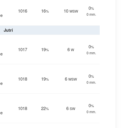
0
%
1016
16
10
%
WSW
0 mm.
me
Jutri
0
%
1017
19
6
%
W
0 mm.
me
0
%
1018
19
6
%
WSW
0 mm.
me
0
%
1018
22
6
%
SW
0 mm.
me