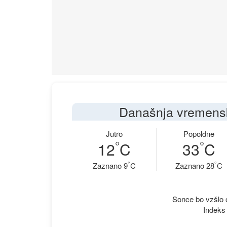
Današnja vremens
Jutro
Popoldne
°
°
12
C
33
C
°
°
Zaznano 9
C
Zaznano 28
C
Sonce bo vzšlo o
Indeks 