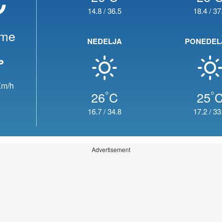
14.8
/
36.5
18.4
/
37
eme
NEDELJA
PONEDEL
m/h
°
°
26
C
25
16.7
/
34.8
17.2
/
33
Advertisement